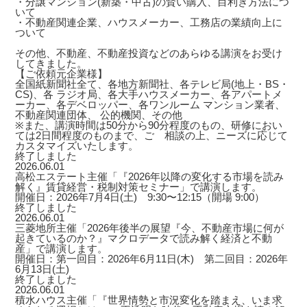
・分譲マンション(新築・中古)の賢い購入、目利き方法につ
いて
・不動産関連企業、ハウスメーカー、工務店の業績向上に
ついて
その他、不動産、不動産投資などのあらゆる講演をお受け
してきました。
【ご依頼元企業様】
全国紙新聞社全て、各地方新聞社、各テレビ局(地上・BS・
CS)、各 ラジオ局、各大手ハウスメーカー、各アパートメ
ーカー、各デベロッパー、各ワンルーム マンション業者、
不動産関連団体、 公的機関、その他
※また、講演時間は50分から90分程度のもの、研修におい
ては2日間程度のものまで、ご゙相談の上、ニーズに応じて
カスタマイズいたします。
終了しました
2026.06.01
高松エステート主催「『2026年以降の変化する市場を読み
解く』賃貸経営・税制対策セミナー」で講演します。
開催日：2026年7月4日(土) 9:30〜12:15（開場 9:00）
終了しました
2026.06.01
三菱地所主催「2026年後半の展望『今、不動産市場に何が
起きているのか？』マクロデータで読み解く経済と不動
産」で講演します。
開催日：第一回目：2026年6月11日(木) 第二回目：2026年
6月13日(土)
終了しました
2026.06.01
積水ハウス主催「『世界情勢と市況変化を踏まえ、いま求