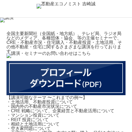
全国主要新聞社（全国紙・地方紙）、テレビ局、ラジオ局
などのメディア、各種団体・協会、等の主催セミナーで、
CRE・不動産市況・住宅購入・不動産投資・土地活用、そ
の他不動産・住宅に関するさまざまな講演を行っておりま
す。
【講演可能なテーマ 〜これまでの例〜】
・土地活用、不動産投資について
・国内外の不動産市況状況について
・CRE 戦略について、企業経営と不動産活用について
・マンション投資について
・REIT 投資について
・相続と土地活用について
・空き家問題について