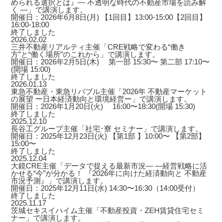
められる選択とは』― 不透明な時代の不動産市場を読み解
く ―」で講演します。
開催日：2026年6月8日(月) 【1回目】13:00-15:00【2回目】
16:00-18:00
終了しました
2026.02.02
三井不動産リアルティ主催「CRE戦略で変わる“働き
方”と“働く場所”のこれから」で講演します。
開催日：2026年2月5日(木) 第一部 15:30〜 第二部 17:10〜
(開場 15:00)
終了しました
2026.01.13
東急不動産・東急リバブル主催「2026年 不動産マーケット
の展望 ー日本経済動向と環境経営ー」で講演します。
開催日：2026年1月20日(火) 16:00〜18:30(開場 15:30)
終了しました
2025.12.10
長谷工グループ主催「社宅･寮 セミナー」で講演します。
開催日：2025年12月23日(火) 【第1部 】10:00〜 【第2部】
15:00〜
終了しました
2025.12.04
大鏡CRE主催「データで捉える最新市況― ―経営戦略に活
かせる“今”が分かる！ 『2026年に向けた経済動向と 不動産
市況予測』」で講演します。
開催日：2025年12月11日(水) 14:30〜16:30（14:00受付）
終了しました
2025.11.17
茨城セキスイハイム主催「不動産投資・ZEH賃貸住宅セミ
ナー」で講演します。