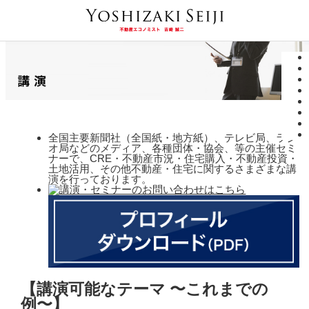
全国主要新聞社（全国紙・地方紙）、テレビ局、ラジ
オ局などのメディア、各種団体・協会、等の主催セミ
ナーで、CRE・不動産市況・住宅購入・不動産投資・
土地活用、その他不動産・住宅に関するさまざまな講
演を行っております。
【講演可能なテーマ 〜これまでの
例〜】