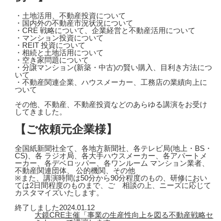
・土地活用、不動産投資について
・国内外の不動産市況状況について
・CRE 戦略について、企業経営と不動産活用について
・マンション投資について
・REIT 投資について
・相続と土地活用について
・空き家問題について
・分譲マンション(新築・中古)の賢い購入、目利き方法につ
いて
・不動産関連企業、ハウスメーカー、工務店の業績向上に
ついて
その他、不動産、不動産投資などのあらゆる講演をお受け
してきました。
【ご依頼元企業様】
全国紙新聞社全て、各地方新聞社、各テレビ局(地上・BS・
CS)、各 ラジオ局、各大手ハウスメーカー、各アパートメ
ーカー、各デベロッパー、各ワンルーム マンション業者、
不動産関連団体、 公的機関、その他
※また、講演時間は50分から90分程度のもの、研修におい
ては2日間程度のものまで、ご゙相談の上、ニーズに応じて
カスタマイズいたします。
終了しました
2024.01.12
大鏡CRE主催「事業の生産性向上を図る不動産戦略セ