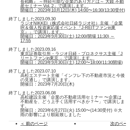
長戦略』 ～持続可能な企業のあり方とは～ 大鏡 不動
産セミナー Vol. 2」で講演します。
開催日：2023年10月12日(木) 14:00〜16:30(13:30受付)
終了しました
2023.09.30
ラジオNIKKEI（株式会社日経ラジオ社）主催 「企業
IR＆個人投資家応援イベント『J-REITファンin東
京』」で講演します。
開催日：2023年9月30日(土) 12:00(開場 11:30) ～
17:55
終了しました
2023.09.16
東京証券取引所・ラジオ日経・プロネクサス主催「J
リートファンin東京 」で講演します。
開催日：2023年9月30日(土) 12:00〜18:00(11:30開場)
終了しました
2023.07.10
高松エステート主催「インフレ下の不動産市況と今後
の見通し」で講演します。
開催日：2023年7月20日(木)
終了しました
2023.06.08
高松建設主催「企業の不動産活用セミナー 〜企業は
不動産を、どう上手く活用すべきか？〜」で講演しま
す。
開催日：2023年6月27日(火) 15:00〜(14:30受付) ※大
雨の影響により順延致しました
＜ 前のページ
次のページ