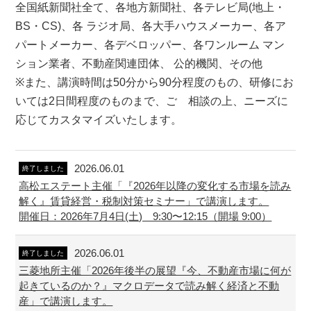
全国紙新聞社全て、各地方新聞社、各テレビ局(地上・
BS・CS)、各 ラジオ局、各大手ハウスメーカー、各ア
パートメーカー、各デベロッパー、各ワンルーム マン
ション業者、不動産関連団体、 公的機関、その他
※また、講演時間は50分から90分程度のもの、研修にお
いては2日間程度のものまで、ご゙相談の上、ニーズに
応じてカスタマイズいたします。
2026.06.01
終了しました
高松エステート主催「『2026年以降の変化する市場を読み
解く』賃貸経営・税制対策セミナー」で講演します。
開催日：2026年7月4日(土) 9:30〜12:15（開場 9:00）
2026.06.01
終了しました
三菱地所主催「2026年後半の展望『今、不動産市場に何が
起きているのか？』マクロデータで読み解く経済と不動
産」で講演します。