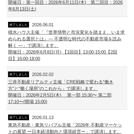
開催日：第一回目：2026年6月11日(木) 第二回目：2026
年6月13日(土)
2026.06.01
終了しました
積水ハウス主催「『世界情勢と市況変化を踏まえ、いま求
められる選択とは』― 不透明な時代の不動産市場を読み
解く ―」で講演します。
開催日：2026年6月8日(月) 【1回目】13:00-15:00【2回
目】16:00-18:00
2026.02.02
終了しました
三井不動産リアルティ主催「CRE戦略で変わる“働き
方”と“働く場所”のこれから」で講演します。
開催日：2026年2月5日(木) 第一部 15:30〜 第二部
17:10〜(開場 15:00)
2026.01.13
終了しました
東急不動産・東急リバブル主催「2026年 不動産マーケッ
トの展望 ー日本経済動向と環境経営ー」で講演します。