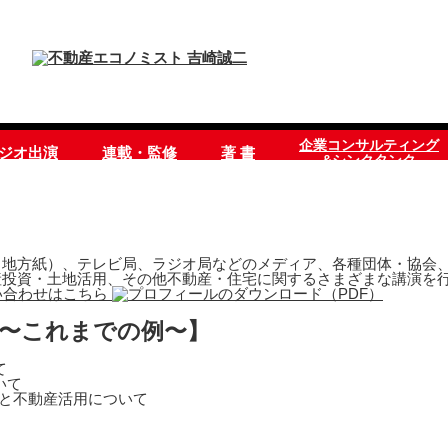
企業コンサルティング
ラジオ出演
連載・監修
著 書
&シンクタンク
地方紙）、テレビ局、ラジオ局などのメディア、各種団体・協会、
産投資・土地活用、その他不動産・住宅に関するさまざまな講演を
 〜これまでの例〜】
て
いて
営と不動産活用について