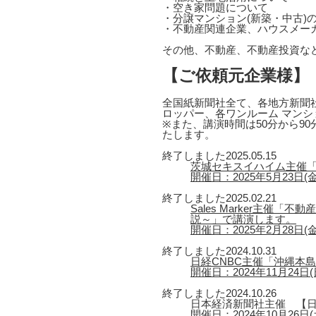
・空き家問題について
・分譲マンション(新築・中古)
・不動産関連企業、ハウスメー
その他、不動産、不動産投資な
【ご依頼元企業様】
全国紙新聞社全て、各地方新聞社
ロッパー、各ワンルーム マンシ
※また、講演時間は50分から9
たします。
終了しました
2025.05.15
茨城セキスイハイム主催「
開催日：2025年5月23日(金) 1
終了しました
2025.02.21
Sales Marker主
説～」で講演します。
開催日：2025年2月28日(金)
終了しました
2024.10.31
日経CNBC主催「沖縄本
開催日：2024年11月24日(日
終了しました
2024.10.26
日本経済新聞社主催 【日
開催日：2024年10月26日(