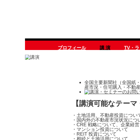
プロフィール
講 演
TV・
全国主要新聞社（全国紙・
産市況・住宅購入・不動
【講演可能なテーマ
・土地活用、不動産投資につい
・国内外の不動産市況状況につ
・CRE 戦略について、企業経
・マンション投資について
・REIT 投資について
・相続と土地活用について