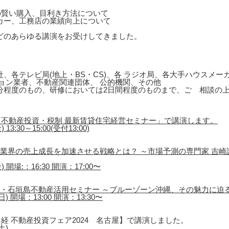
の賢い購入、目利き方法について
カー、工務店の業績向上について
どのあらゆる講演をお受けしてきました。
、各テレビ局(地上・BS・CS)、各 ラジオ局、各大手ハウスメ
ョン業者、不動産関連団体、 公的機関、その他
0分程度のもの、研修においては2日間程度のものまで、ご゙相談の
不動産投資・税制 最新賃貸住宅経営セミナー」で講演します。
3:30～15:00(受付13:00)
催「不動産業界の売上成長を加速させる戦略とは？ ～市場予測の専門家 吉
 開場:：16:30 開演：17:00〜
島・石垣島不動産活用セミナー ～ブルーゾーン沖縄、その魅力に迫
) 開場：13:00 開演：13:30〜
経 不動産投資フェア2024 名古屋】で講演しました。
土)