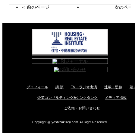
＜ 前のページ
次のページ
プロフィール
講 演
TV・ラジオ出演
連載・監修
著 
企業コンサルティング&シンクタンク
メディア掲載
ご依頼・お問い合わせ
Copyright @ yoshizakiseiji.com. All Right Reserved.