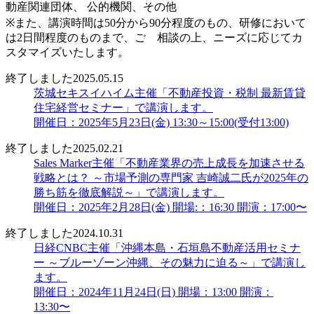
動産関連団体、 公的機関、その他
※また、講演時間は50分から90分程度のもの、研修において
は2日間程度のものまで、ご゙相談の上、ニーズに応じてカ
スタマイズいたします。
終了しました
2025.05.15
茨城セキスイハイム主催「不動産投資・税制 最新賃貸
住宅経営セミナー」で講演します。
開催日：2025年5月23日(金) 13:30～15:00(受付13:00)
終了しました
2025.02.21
Sales Marker主催「不動産業界の売上成長を加速させる
戦略とは？ ～市場予測の専門家 吉崎誠二氏が2025年の
勝ち筋を徹底解説～」で講演します。
開催日：2025年2月28日(金) 開場:：16:30 開演：17:00〜
終了しました
2024.10.31
日経CNBC主催「沖縄本島・石垣島不動産活用セミナ
ー ～ブルーゾーン沖縄、その魅力に迫る～」で講演し
ます。
開催日：2024年11月24日(日) 開場：13:00 開演：
13:30〜