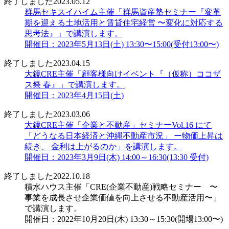
終了しました
2023.05.12
群馬セキスイハイム主催「群馬資産塾セミナー『変革
期を迎える土地活用と賃貸住宅経営 〜変化に対応する
思考法』」で講演します。
開催日：2023年5月13日(土) 13:30〜15:00(受付13:00〜)
終了しました
2023.04.15
大鏡CRE主催「顧客様向けイベント『（仮称）ココザ
ス祭 春』」で講演します。
開催日：2023年4月15日(土)
終了しました
2023.03.06
大鏡CRE主催「企業と不動産」セミナーVol.16 にて
「どうなる日本経済と沖縄不動産市況」 ー物価上昇は
続き、 金利は上がるのか」を講演します。
開催日：2023年3月9日(木) 14:00～16:30(13:30 受付)
終了しました
2022.10.18
積水ハウス主催「CRE(企業不動産)戦略セミナー 〜
事業を成長させ企業価値を向上させる不動産活用〜」
で講演します。
開催日：2022年10月20日(木) 13:30～15:30(開場13:00〜)