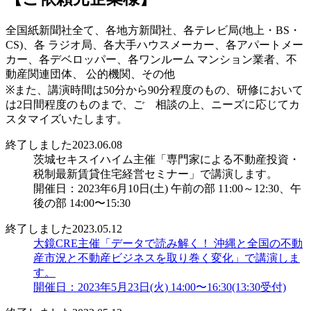
全国紙新聞社全て、各地方新聞社、各テレビ局(地上・BS・
CS)、各 ラジオ局、各大手ハウスメーカー、各アパートメー
カー、各デベロッパー、各ワンルーム マンション業者、不
動産関連団体、 公的機関、その他
※また、講演時間は50分から90分程度のもの、研修において
は2日間程度のものまで、ご゙相談の上、ニーズに応じてカ
スタマイズいたします。
終了しました
2023.06.08
茨城セキスイハイム主催「専門家による不動産投資・
税制最新賃貸住宅経営セミナー」で講演します。
開催日：2023年6月10日(土) 午前の部 11:00～12:30、午
後の部 14:00〜15:30
終了しました
2023.05.12
大鏡CRE主催「データで読み解く！ 沖縄と全国の不動
産市況と不動産ビジネスを取り巻く変化」で講演しま
す。
開催日：2023年5月23日(火) 14:00〜16:30(13:30受付)