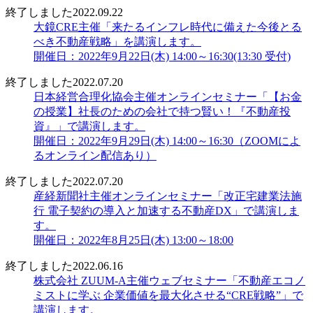
終了しました
2022.09.22
大鏡CRE主催「来たるインフレ時代に備えた今後とる
べき不動産戦略」を講演します。
開催日：2022年9月22日(木) 14:00～16:30(13:30 受付)
終了しました
2022.07.20
日本経営合理化協会主催オンラインセミナー「【お金
の授業】社長のための会社で持つ賢い！『不動産投
資』」で講演します。
開催日：2022年9月29日(木) 14:00～16:30（ZOOMによ
るオンライン配信あり）
終了しました
2022.07.20
産経新聞社主催オンラインセミナー「改正宅建業法施
行 電子契約の導入と加速する不動産DX」で講演しま
す。
開催日：2022年8月25日(木) 13:00～18:00
終了しました
2022.06.16
株式会社 ZUUM-A主催ウェブセミナー「不動産エコノ
ミストに学ぶ 企業価値を最大化させる“CRE戦略”」で
講演します。