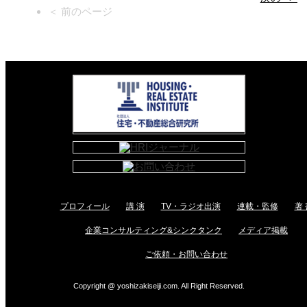
＜ 前のページ
プロフィール
講 演
TV・ラジオ出演
連載・監修
著 
企業コンサルティング&シンクタンク
メディア掲載
ご依頼・お問い合わせ
Copyright @ yoshizakiseiji.com. All Right Reserved.