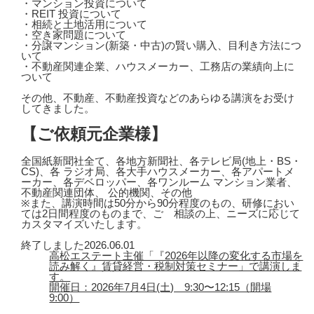
・マンション投資について
・REIT 投資について
・相続と土地活用について
・空き家問題について
・分譲マンション(新築・中古)の賢い購入、目利き方法につ
いて
・不動産関連企業、ハウスメーカー、工務店の業績向上に
ついて
その他、不動産、不動産投資などのあらゆる講演をお受け
してきました。
【ご依頼元企業様】
全国紙新聞社全て、各地方新聞社、各テレビ局(地上・BS・
CS)、各 ラジオ局、各大手ハウスメーカー、各アパートメ
ーカー、各デベロッパー、各ワンルーム マンション業者、
不動産関連団体、 公的機関、その他
※また、講演時間は50分から90分程度のもの、研修におい
ては2日間程度のものまで、ご゙相談の上、ニーズに応じて
カスタマイズいたします。
終了しました
2026.06.01
高松エステート主催「『2026年以降の変化する市場を
読み解く』賃貸経営・税制対策セミナー」で講演しま
す。
開催日：2026年7月4日(土) 9:30〜12:15（開場
9:00）