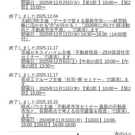
開催日：2025年12月23日(火) 【第1部 】10:00〜 【第2
部】15:00〜
終了しました
2025.12.04
大鏡CRE主催「データで捉える最新市況― ―経営戦
略に活かせる“今”が分かる！ 『2026年に向けた経済動
向と 不動産市況予測』」で講演します。
開催日：2025年12月11日(水) 14:30〜16:30（14:00受
付）
終了しました
2025.11.17
茨城セキスイハイム主催「不動産投資・ZEH賃貸住宅
セミナー」で講演します。
開催日：2025年12月6日(土)【午前の部】10:00〜【午
後の部】13:30〜
終了しました
2025.11.17
長谷工グループ主催「社宅･寮 セミナー」で講演しま
す。
開催日：2025年11月13日(木) 【第1部 】10:00〜 【第2
部】15:00〜
終了しました
2025.10.15
積水ハウス主催「不動産市況セミナー 最新の不動産
市況と、長期視点で考える住宅建築＆投資」で講演し
ます。
開催日：20245年11月10日(月) 【1回目】13:00-
15:00【2回目】16:00-18:00
次のページ