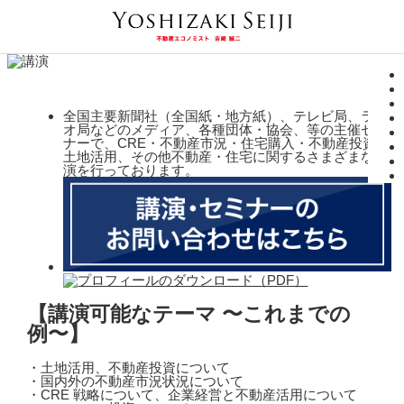
全国主要新聞社（全国紙・地方紙）、テレビ局、ラジ
オ局などのメディア、各種団体・協会、等の主催セミ
ナーで、CRE・不動産市況・住宅購入・不動産投資・
土地活用、その他不動産・住宅に関するさまざまな講
演を行っております。
【講演可能なテーマ 〜これまでの
例〜】
・土地活用、不動産投資について
・国内外の不動産市況状況について
・CRE 戦略について、企業経営と不動産活用について