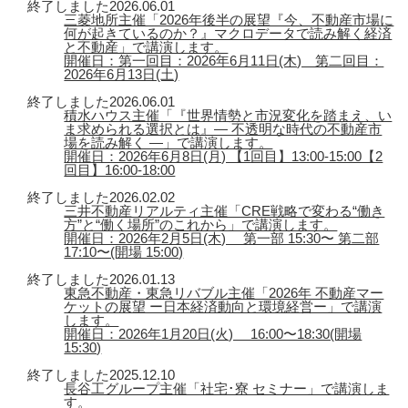
終了しました
2026.06.01
三菱地所主催「2026年後半の展望『今、不動産市場に
何が起きているのか？』マクロデータで読み解く経済
と不動産」で講演します。
開催日：第一回目：2026年6月11日(木) 第二回目：
2026年6月13日(土)
終了しました
2026.06.01
積水ハウス主催「『世界情勢と市況変化を踏まえ、い
ま求められる選択とは』― 不透明な時代の不動産市
場を読み解く ―」で講演します。
開催日：2026年6月8日(月) 【1回目】13:00-15:00【2
回目】16:00-18:00
終了しました
2026.02.02
三井不動産リアルティ主催「CRE戦略で変わる“働き
方”と“働く場所”のこれから」で講演します。
開催日：2026年2月5日(木) 第一部 15:30〜 第二部
17:10〜(開場 15:00)
終了しました
2026.01.13
東急不動産・東急リバブル主催「2026年 不動産マー
ケットの展望 ー日本経済動向と環境経営ー」で講演
します。
開催日：2026年1月20日(火) 16:00〜18:30(開場
15:30)
終了しました
2025.12.10
長谷工グループ主催「社宅･寮 セミナー」で講演しま
す。