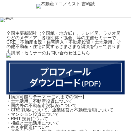
全国主要新聞社（全国紙・地方紙）、テレビ局、ラジオ局
などのメディア、各種団体・協会、等の主催セミナーで、
CRE・不動産市況・住宅購入・不動産投資・土地活用、そ
の他不動産・住宅に関するさまざまな講演を行っておりま
す。
【講演可能なテーマ 〜これまでの例〜】
・土地活用、不動産投資について
・国内外の不動産市況状況について
・CRE 戦略について、企業経営と不動産活用について
・マンション投資について
・REIT 投資について
・相続と土地活用について
・空き家問題について