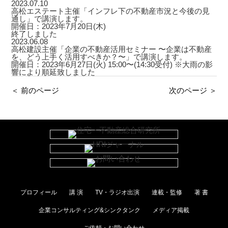
2023.07.10
高松エステート主催「インフレ下の不動産市況と今後の見
通し」で講演します。
開催日：2023年7月20日(木)
終了しました
2023.06.08
高松建設主催「企業の不動産活用セミナー 〜企業は不動産
を、どう上手く活用すべきか？〜」で講演します。
開催日：2023年6月27日(火) 15:00〜(14:30受付) ※大雨の影
響により順延致しました
＜ 前のページ
次のページ ＞
プロフィール
講 演
TV・ラジオ出演
連載・監修
著 書
企業コンサルティング&シンクタンク
メディア掲載