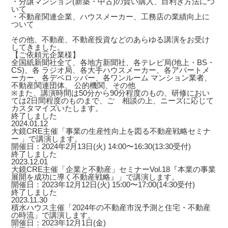
・分譲マンション(新築・中古)の賢い購入、目利き方法につ
いて
・不動産関連企業、ハウスメーカー、工務店の業績向上に
ついて
その他、不動産、不動産投資などのあらゆる講演をお受け
してきました。
【ご依頼元企業様】
全国紙新聞社全て、各地方新聞社、各テレビ局(地上・BS・
CS)、各 ラジオ局、各大手ハウスメーカー、各アパートメ
ーカー、各デベロッパー、各ワンルーム マンション業者、
不動産関連団体、 公的機関、その他
※また、講演時間は50分から90分程度のもの、研修におい
ては2日間程度のものまで、ご゙相談の上、ニーズに応じて
カスタマイズいたします。
終了しました
2024.01.12
大鏡CRE主催「事業の生産性向上を図る不動産戦略セミナ
ー 」で講演します。
開催日：2024年2月13日(火) 14:00〜16:30(13:30受付)
終了しました
2023.12.01
大鏡CRE主催「企業と不動産」セミナーVol.18『本業の事業
展開を成功に導く不動産戦略』」で講演します。
開催日：2023年12月12日(火) 15:00〜17:00(14:30受付)
終了しました
2023.11.30
積水ハウス主催「2024年の不動産市況予測と住宅・不動産
の時流」で講演します。
開催日：2023年12月1日(金)