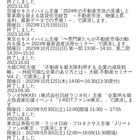
終了しました
2023.11.01
茨城セキスイハイム主催「2024年の不動産市況の見通しと
変革期を迎える賃貸住宅経営 ～不動産市況、物価上昇、
金利、最新データでの予測！～」で講演します。
開催日：2023年11月19日(日)
終了しました
2023.10.04
東京セキスイハイム主催「〜専門家たちが不動産市場の動
向を探る〜 2023年最新資産活用セミナー」で講演します。
開催日：2023年10月22日(日) 第一部 13:00～14:10、第二部
14:20〜15:10
終了しました
2023.10.01
大鏡CRE主催「『不動産を最大限利用する 企業の成長戦
略』 ～持続可能な企業のあり方とは～ 大鏡 不動産セミナー
Vol. 2」で講演します。
開催日：2023年10月12日(木) 14:00〜16:30(13:30受付)
終了しました
2023.09.30
ラジオNIKKEI（株式会社日経ラジオ社）主催 「企業IR＆個
人投資家応援イベント『J-REITファンin東京』」で講演しま
す。
開催日：2023年9月30日(土) 12:00(開場 11:30) ～ 17:55
終了しました
2023.09.16
東京証券取引所・ラジオ日経・プロネクサス主催「Jリート
ファンin東京 」で講演します。
開催日：2023年9月30日(土) 12:00〜18:00(11:30開場)
終了しました