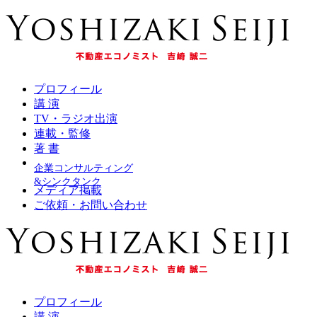
プロフィール
講 演
TV・ラジオ出演
連載・監修
著 書
企業コンサルティング
&シンクタンク
メディア掲載
ご依頼・お問い合わせ
プロフィール
講 演