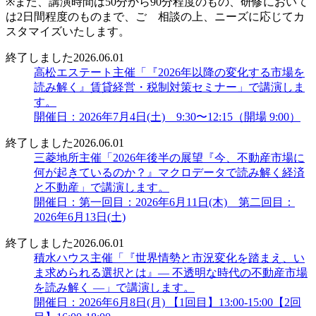
※また、講演時間は50分から90分程度のもの、研修において
は2日間程度のものまで、ご゙相談の上、ニーズに応じてカ
スタマイズいたします。
終了しました
2026.06.01
高松エステート主催「『2026年以降の変化する市場を
読み解く』賃貸経営・税制対策セミナー」で講演しま
す。
開催日：2026年7月4日(土) 9:30〜12:15（開場 9:00）
終了しました
2026.06.01
三菱地所主催「2026年後半の展望『今、不動産市場に
何が起きているのか？』マクロデータで読み解く経済
と不動産」で講演します。
開催日：第一回目：2026年6月11日(木) 第二回目：
2026年6月13日(土)
終了しました
2026.06.01
積水ハウス主催「『世界情勢と市況変化を踏まえ、い
ま求められる選択とは』― 不透明な時代の不動産市場
を読み解く ―」で講演します。
開催日：2026年6月8日(月) 【1回目】13:00-15:00【2回