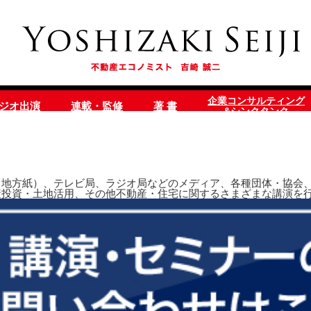
企業コンサルティング
ラジオ出演
連載・監修
著 書
&シンクタンク
地方紙）、テレビ局、ラジオ局などのメディア、各種団体・協会、
産投資・土地活用、その他不動産・住宅に関するさまざまな講演を