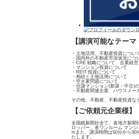
【講演可能なテーマ
・土地活用、不動産投資につい
・国内外の不動産市況状況につ
・CRE 戦略について、企業経
・マンション投資について
・REIT 投資について
・相続と土地活用について
・空き家問題について
・分譲マンション(新築・中古)
・不動産関連企業、ハウスメー
その他、不動産、不動産投資な
【ご依頼元企業様】
全国紙新聞社全て、各地方新聞社
ロッパー、各ワンルーム マンシ
※また、講演時間は50分から9
たします。