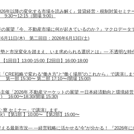
026年以降の変化する市場を読み解く』賃貸経営・税制対策セミナ
9:30〜12:15（開場 9:00）
後半の展望『今、不動産市場に何が起きているのか？』マクロデータ
月11日(木) 第二回目：2026年6月13日(土)
勢と市況変化を踏まえ、いま求められる選択とは』― 不透明な時
1回目】13:00-15:00【2回目】16:00-18:00
「CRE戦略で変わる“働き方”と“働く場所”のこれから」で講演しま
第一部 15:30〜 第二部 17:10〜(開場 15:00)
主催「2026年 不動産マーケットの展望 ー日本経済動向と環境経
16:00〜18:30(開場 15:30)
･寮 セミナー」で講演します。
) 【第1部 】10:00〜 【第2部】15:00〜
える最新市況― ―経営戦略に活かせる“今”が分かる！ 『2026年