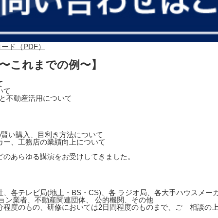
 〜これまでの例〜】
て
いて
営と不動産活用について
の賢い購入、目利き方法について
カー、工務店の業績向上について
どのあらゆる講演をお受けしてきました。
、各テレビ局(地上・BS・CS)、各 ラジオ局、各大手ハウスメ
ョン業者、不動産関連団体、 公的機関、その他
0分程度のもの、研修においては2日間程度のものまで、ご゙相談の