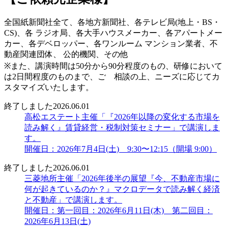
全国紙新聞社全て、各地方新聞社、各テレビ局(地上・BS・
CS)、各 ラジオ局、各大手ハウスメーカー、各アパートメー
カー、各デベロッパー、各ワンルーム マンション業者、不
動産関連団体、 公的機関、その他
※また、講演時間は50分から90分程度のもの、研修において
は2日間程度のものまで、ご゙相談の上、ニーズに応じてカ
スタマイズいたします。
終了しました
2026.06.01
高松エステート主催「『2026年以降の変化する市場を
読み解く』賃貸経営・税制対策セミナー」で講演しま
す。
開催日：2026年7月4日(土) 9:30〜12:15（開場 9:00）
終了しました
2026.06.01
三菱地所主催「2026年後半の展望『今、不動産市場に
何が起きているのか？』マクロデータで読み解く経済
と不動産」で講演します。
開催日：第一回目：2026年6月11日(木) 第二回目：
2026年6月13日(土)