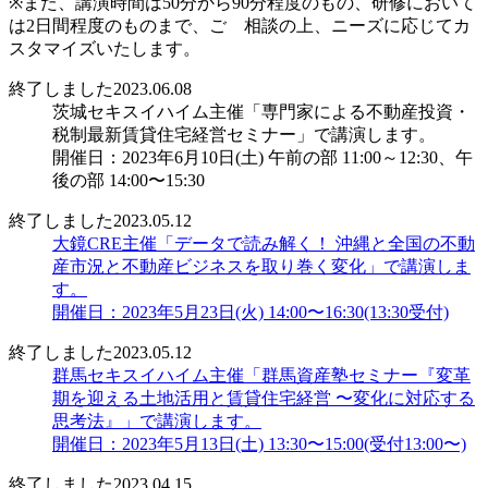
※また、講演時間は50分から90分程度のもの、研修において
は2日間程度のものまで、ご゙相談の上、ニーズに応じてカ
スタマイズいたします。
終了しました
2023.06.08
茨城セキスイハイム主催「専門家による不動産投資・
税制最新賃貸住宅経営セミナー」で講演します。
開催日：2023年6月10日(土) 午前の部 11:00～12:30、午
後の部 14:00〜15:30
終了しました
2023.05.12
大鏡CRE主催「データで読み解く！ 沖縄と全国の不動
産市況と不動産ビジネスを取り巻く変化」で講演しま
す。
開催日：2023年5月23日(火) 14:00〜16:30(13:30受付)
終了しました
2023.05.12
群馬セキスイハイム主催「群馬資産塾セミナー『変革
期を迎える土地活用と賃貸住宅経営 〜変化に対応する
思考法』」で講演します。
開催日：2023年5月13日(土) 13:30〜15:00(受付13:00〜)
終了しました
2023.04.15