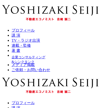
プロフィール
講 演
TV・ラジオ出演
連載・監修
著 書
企業コンサルティング
&シンクタンク
メディア掲載
ご依頼・お問い合わせ
プロフィール
講 演