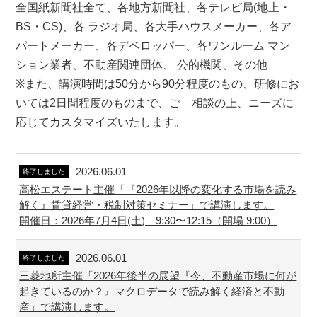
全国紙新聞社全て、各地方新聞社、各テレビ局(地上・
BS・CS)、各 ラジオ局、各大手ハウスメーカー、各ア
パートメーカー、各デベロッパー、各ワンルーム マン
ション業者、不動産関連団体、 公的機関、その他
※また、講演時間は50分から90分程度のもの、研修にお
いては2日間程度のものまで、ご゙相談の上、ニーズに
応じてカスタマイズいたします。
2026.06.01
終了しました
高松エステート主催「『2026年以降の変化する市場を読み
解く』賃貸経営・税制対策セミナー」で講演します。
開催日：2026年7月4日(土) 9:30〜12:15（開場 9:00）
2026.06.01
終了しました
三菱地所主催「2026年後半の展望『今、不動産市場に何が
起きているのか？』マクロデータで読み解く経済と不動
産」で講演します。