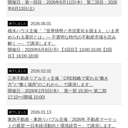
開催日：第一回目：2026年6月11日(木) 第二回目：2026
年6月13日(土)
2026.06.01
終了しました
積水ハウス主催「『世界情勢と市況変化を踏まえ、いま求
められる選択とは』― 不透明な時代の不動産市場を読み
解く ―」で講演します。
開催日：2026年6月8日(月) 【1回目】13:00-15:00【2回
目】16:00-18:00
2026.02.02
終了しました
三井不動産リアルティ主催「CRE戦略で変わる“働き
方”と“働く場所”のこれから」で講演します。
開催日：2026年2月5日(木) 第一部 15:30〜 第二部
17:10〜(開場 15:00)
2026.01.13
終了しました
東急不動産・東急リバブル主催「2026年 不動産マーケッ
トの展望 ー日本経済動向と環境経営ー」で講演します。