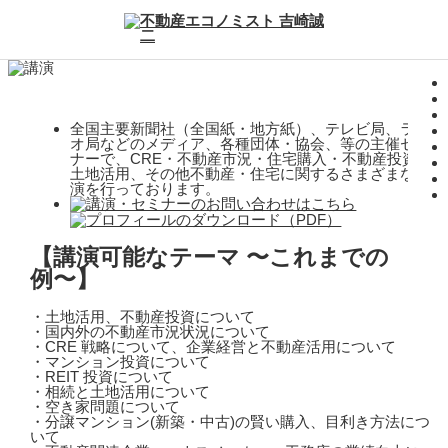
全国主要新聞社（全国紙・地方紙）、テレビ局、ラジ
オ局などのメディア、各種団体・協会、等の主催セミ
ナーで、CRE・不動産市況・住宅購入・不動産投資・
土地活用、その他不動産・住宅に関するさまざまな講
演を行っております。
【講演可能なテーマ 〜これまでの
例〜】
・土地活用、不動産投資について
・国内外の不動産市況状況について
・CRE 戦略について、企業経営と不動産活用について
・マンション投資について
・REIT 投資について
・相続と土地活用について
・空き家問題について
・分譲マンション(新築・中古)の賢い購入、目利き方法につ
いて