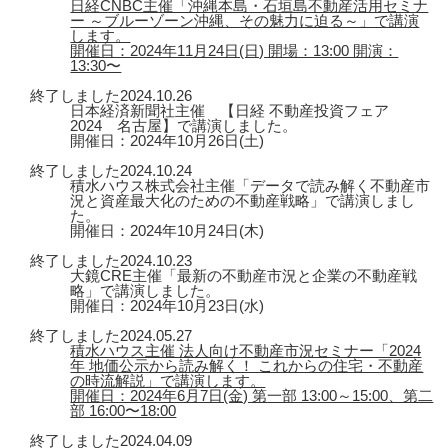
日経CNBC主催「沖縄本島・石垣島不動産活用セミナ
ー ～ブルーゾーン沖縄、その魅力に迫る～」で講演
します。
開催日：2024年11月24日(日) 開場：13:00 開演：
13:30〜
終了しました
2024.10.26
日本経済新聞社主催 【日経 不動産投資フェア
2024 名古屋】で講演しました。
開催日：2024年10月26日(土)
終了しました
2024.10.24
積水ハウス株式会社主催「データで読み解く不動産市
況と資産最大化のための不動産戦略」で講演しまし
た。
開催日：2024年10月24日(木)
終了しました
2024.10.23
大鏡CRE主催「最新の不動産市況と企業の不動産戦
略」で講演しました。
開催日：2024年10月23日(水)
終了しました
2024.05.27
積水ハウス主催 法人向け不動産市況セミナー「2024
年 地価公示から読み解く！ これからの住宅・不動産
の時流解説」で講演します。
開催日：2024年6月7日(金) 第一部 13:00～15:00、第二
部 16:00〜18:00
終了しました
2024.04.09