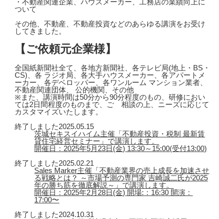
・不動産関連企業、ハウスメーカー、工務店の業績向上に
ついて
その他、不動産、不動産投資などのあらゆる講演をお受け
してきました。
【ご依頼元企業様】
全国紙新聞社全て、各地方新聞社、各テレビ局(地上・BS・
CS)、各 ラジオ局、各大手ハウスメーカー、各アパートメ
ーカー、各デベロッパー、各ワンルーム マンション業者、
不動産関連団体、 公的機関、その他
※また、講演時間は50分から90分程度のもの、研修におい
ては2日間程度のものまで、ご゙相談の上、ニーズに応じて
カスタマイズいたします。
終了しました
2025.05.15
茨城セキスイハイム主催「不動産投資・税制 最新賃
貸住宅経営セミナー」で講演します。
開催日：2025年5月23日(金) 13:30～15:00(受付13:00)
終了しました
2025.02.21
Sales Marker主催「不動産業界の売上成長を加速させ
る戦略とは？ ～市場予測の専門家 吉崎誠二氏が2025
年の勝ち筋を徹底解説～」で講演します。
開催日：2025年2月28日(金) 開場:：16:30 開演：
17:00〜
終了しました
2024.10.31