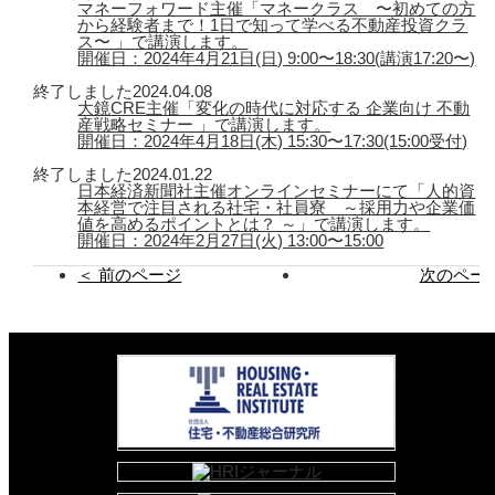
マネーフォワード主催「マネークラス 〜初めての方
から経験者まで！1日で知って学べる不動産投資クラ
ス〜 」で講演します。
開催日：2024年4月21日(日) 9:00〜18:30(講演17:20〜)
終了しました
2024.04.08
大鏡CRE主催「変化の時代に対応する 企業向け 不動
産戦略セミナー 」で講演します。
開催日：2024年4月18日(木) 15:30〜17:30(15:00受付)
終了しました
2024.01.22
日本経済新聞社主催オンラインセミナーにて「人的資
本経営で注目される社宅・社員寮 ～採用力や企業価
値を高めるポイントとは？ ～」で講演します。
開催日：2024年2月27日(火) 13:00〜15:00
＜ 前のページ
次のページ