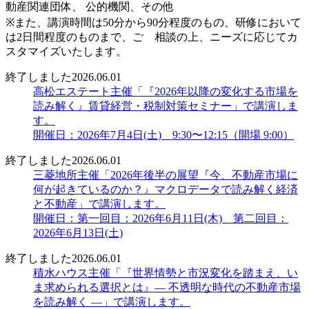
動産関連団体、 公的機関、その他
※また、講演時間は50分から90分程度のもの、研修において
は2日間程度のものまで、ご゙相談の上、ニーズに応じてカ
スタマイズいたします。
終了しました
2026.06.01
高松エステート主催「『2026年以降の変化する市場を
読み解く』賃貸経営・税制対策セミナー」で講演しま
す。
開催日：2026年7月4日(土) 9:30〜12:15（開場 9:00）
終了しました
2026.06.01
三菱地所主催「2026年後半の展望『今、不動産市場に
何が起きているのか？』マクロデータで読み解く経済
と不動産」で講演します。
開催日：第一回目：2026年6月11日(木) 第二回目：
2026年6月13日(土)
終了しました
2026.06.01
積水ハウス主催「『世界情勢と市況変化を踏まえ、い
ま求められる選択とは』― 不透明な時代の不動産市場
を読み解く ―」で講演します。