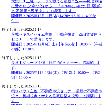
大鏡CRE主催「データで捉える最新市況― ―経営戦略
に活かせる“今”が分かる！ 『2026年に向けた経済動向
と 不動産市況予測』」で講演します。
開催日：2025年12月11日(水) 14:30〜16:30（14:00受
付）
終了しました
2025.11.17
茨城セキスイハイム主催「不動産投資・ZEH賃貸住宅
セミナー」で講演します。
開催日：2025年12月6日(土)【午前の部】10:00〜【午後
の部】13:30〜
終了しました
2025.11.17
長谷工グループ主催「社宅･寮 セミナー」で講演しま
す。
開催日：2025年11月13日(木) 【第1部 】10:00〜 【第2
部】15:00〜
終了しました
2025.10.15
積水ハウス主催「不動産市況セミナー 最新の不動産市
況と、長期視点で考える住宅建築＆投資」で講演しま
す。