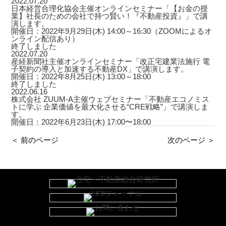
2022.07.20
日本経営合理化協会主催オンラインセミナー「【お金の授
業】社長のための会社で持つ賢い！『不動産投資』」で講
演します。
開催日：2022年9月29日(木) 14:00～16:30（ZOOMによるオ
ンライン配信あり）
終了しました
2022.07.20
産経新聞社主催オンラインセミナー「改正宅建業法施行 電
子契約の導入と加速する不動産DX」で講演します。
開催日：2022年8月25日(木) 13:00～18:00
終了しました
2022.06.16
株式会社 ZUUM-A主催ウェブセミナー「不動産エコノミス
トに学ぶ 企業価値を最大化させる“CRE戦略”」で講演しま
す。
開催日：2022年6月23日(木) 17:00〜18:00
＜ 前のページ
次のページ ＞