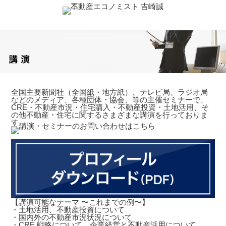
全国主要新聞社（全国紙・地方紙）、テレビ局、ラジオ局
などのメディア、各種団体・協会、等の主催セミナーで、
CRE・不動産市況・住宅購入・不動産投資・土地活用、そ
の他不動産・住宅に関するさまざまな講演を行っておりま
す。
【講演可能なテーマ 〜これまでの例〜】
・土地活用、不動産投資について
・国内外の不動産市況状況について
・CRE 戦略について、企業経営と不動産活用について