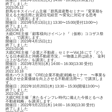
終了しました
2023.05.12
群馬セキスイハイム主催「群馬資産塾セミナー『変革期を
迎える土地活用と賃貸住宅経営 〜変化に対応する思考
法』」で講演します。
開催日：2023年5月13日(土) 13:30〜15:00(受付13:00〜)
終了しました
2023.04.15
大鏡CRE主催「顧客様向けイベント『（仮称）ココザス祭
春』」で講演します。
開催日：2023年4月15日(土)
終了しました
2023.03.06
大鏡CRE主催「企業と不動産」セミナーVol.16 にて「どう
なる日本経済と沖縄不動産市況」 ー物価上昇は続き、 金利
は上がるのか」を講演します。
開催日：2023年3月9日(木) 14:00～16:30(13:30 受付)
終了しました
2022.10.18
積水ハウス主催「CRE(企業不動産)戦略セミナー 〜事業を
成長させ企業価値を向上させる不動産活用〜」で講演しま
す。
開催日：2022年10月20日(木) 13:30～15:30(開場13:00〜)
終了しました
2022.09.22
大鏡CRE主催「来たるインフレ時代に備えた今後とるべき
不動産戦略」を講演します。
開催日：2022年9月22日(木) 14:00～16:30(13:30 受付)
終了しました