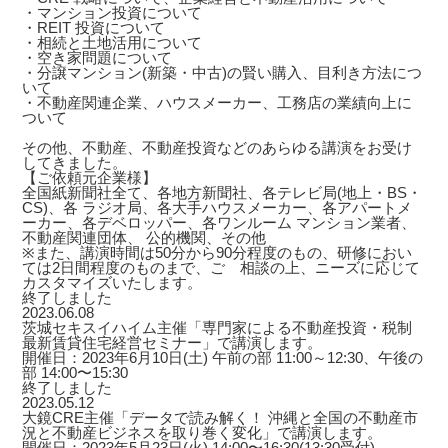
・マンション投資について
・REIT 投資について
・相続と土地活用について
・空き家問題について
・分譲マンション(新築・中古)の賢い購入、目利き方法につ
いて
・不動産関連企業、ハウスメーカー、工務店の業績向上に
ついて
その他、不動産、不動産投資などのあらゆる講演をお受け
してきました。
【ご依頼元企業様】
全国紙新聞社全て、各地方新聞社、各テレビ局(地上・BS・
CS)、各 ラジオ局、各大手ハウスメーカー、各アパートメ
ーカー、各デベロッパー、各ワンルーム マンション業者、
不動産関連団体、 公的機関、その他
※また、講演時間は50分から90分程度のもの、研修におい
ては2日間程度のものまで、ご゙相談の上、ニーズに応じて
カスタマイズいたします。
終了しました
2023.06.08
茨城セキスイハイム主催「専門家による不動産投資・税制
最新賃貸住宅経営セミナー」で講演します。
開催日：2023年6月10日(土) 午前の部 11:00～12:30、午後の
部 14:00〜15:30
終了しました
2023.05.12
大鏡CRE主催「データで読み解く！ 沖縄と全国の不動産市
況と不動産ビジネスを取り巻く変化」で講演します。
開催日：2023年5月23日(火) 14:00〜16:30(13:30受付)