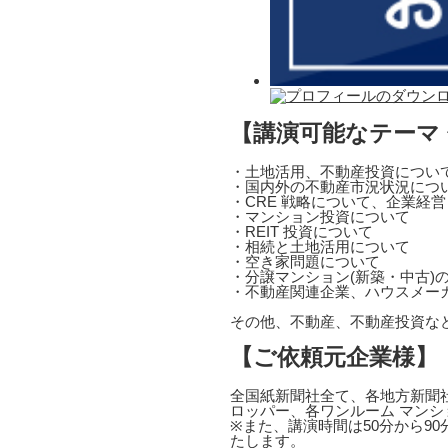
【講演可能なテーマ
・土地活用、不動産投資につい
・国内外の不動産市況状況につ
・CRE 戦略について、企業経
・マンション投資について
・REIT 投資について
・相続と土地活用について
・空き家問題について
・分譲マンション(新築・中古)
・不動産関連企業、ハウスメー
その他、不動産、不動産投資な
【ご依頼元企業様】
全国紙新聞社全て、各地方新聞社
ロッパー、各ワンルーム マンシ
※また、講演時間は50分から9
たします。