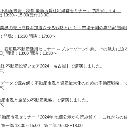
不動産投資・税制 最新賃貸住宅経営セミナー」で講演します。
3:30～15:00(受付13:00)
催「不動産業界の売上成長を加速させる戦略とは？ ～市場予測の専門家 吉
 開場:：16:30 開演：17:00〜
島・石垣島不動産活用セミナー ～ブルーゾーン沖縄、その魅力に迫
) 開場：13:00 開演：13:30〜
経 不動産投資フェア2024 名古屋】で講演しました。
土)
「データで読み解く不動産市況と資産最大化のための不動産戦略」
木)
動産市況と企業の不動産戦略」で講演しました。
水)
不動産市況セミナー「2024年 地価公示から読み解く！ これから
一部 13:00～15:00、第二部 16:00〜18:00