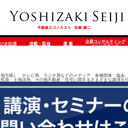
企業コンサルティング
ラジオ出演
連載・監修
著 書
&シンクタンク
地方紙）、テレビ局、ラジオ局などのメディア、各種団体・協会、
産投資・土地活用、その他不動産・住宅に関するさまざまな講演を