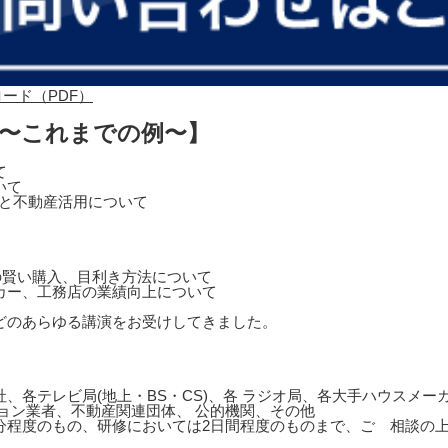
 〜これまでの例〜】
て
いて
営と不動産活用について
の賢い購入、目利き方法について
カー、工務店の業績向上について
どのあらゆる講演をお受けしてきました。
、各テレビ局(地上・BS・CS)、各 ラジオ局、各大手ハウスメ
ョン業者、不動産関連団体、 公的機関、その他
0分程度のもの、研修においては2日間程度のものまで、ご゙相談の