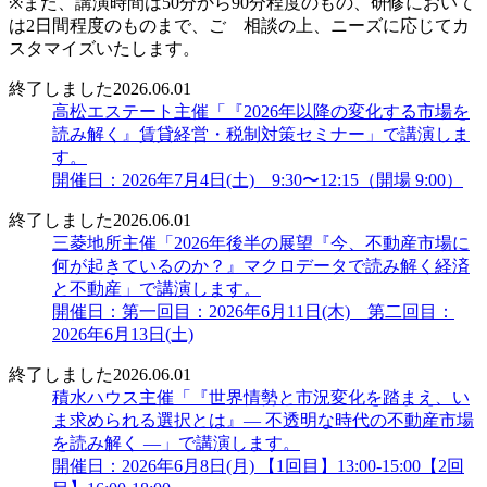
※また、講演時間は50分から90分程度のもの、研修において
は2日間程度のものまで、ご゙相談の上、ニーズに応じてカ
スタマイズいたします。
終了しました
2026.06.01
高松エステート主催「『2026年以降の変化する市場を
読み解く』賃貸経営・税制対策セミナー」で講演しま
す。
開催日：2026年7月4日(土) 9:30〜12:15（開場 9:00）
終了しました
2026.06.01
三菱地所主催「2026年後半の展望『今、不動産市場に
何が起きているのか？』マクロデータで読み解く経済
と不動産」で講演します。
開催日：第一回目：2026年6月11日(木) 第二回目：
2026年6月13日(土)
終了しました
2026.06.01
積水ハウス主催「『世界情勢と市況変化を踏まえ、い
ま求められる選択とは』― 不透明な時代の不動産市場
を読み解く ―」で講演します。
開催日：2026年6月8日(月) 【1回目】13:00-15:00【2回