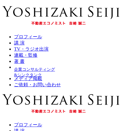
プロフィール
講 演
TV・ラジオ出演
連載・監修
著 書
企業コンサルティング
&シンクタンク
メディア掲載
ご依頼・お問い合わせ
プロフィール
講 演