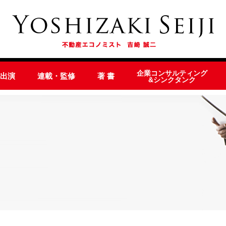
企業コンサルティング
オ出演
連載・監修
著 書
&シンクタンク