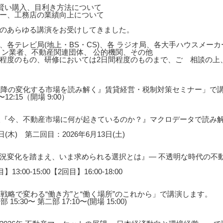
の賢い購入、目利き方法について
ー、工務店の業績向上について
のあらゆる講演をお受けしてきました。
、各テレビ局(地上・BS・CS)、各 ラジオ局、各大手ハウスメー
ョン業者、不動産関連団体、 公的機関、その他
0分程度のもの、研修においては2日間程度のものまで、ご゙相談の
年以降の変化する市場を読み解く』賃貸経営・税制対策セミナー」で
12:15（開場 9:00）
展望『今、不動産市場に何が起きているのか？』マクロデータで読み
(木) 第二回目：2026年6月13日(土)
況変化を踏まえ、いま求められる選択とは』― 不透明な時代の不動
3:00-15:00【2回目】16:00-18:00
戦略で変わる“働き方”と“働く場所”のこれから」で講演します。
5:30〜 第二部 17:10〜(開場 15:00)