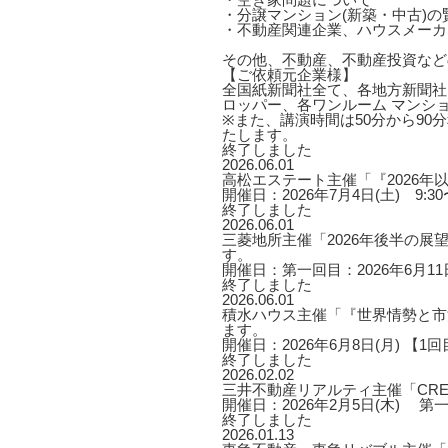
・分譲マンション(新築・中古)
・不動産関連企業、ハウスメーカ
その他、不動産、不動産投資など
【ご依頼元企業様】
全国紙新聞社全て、各地方新聞社
ロッパー、各ワンルーム マンシ
※また、講演時間は50分から9
たします。
終了しました
2026.06.01
高松エステート主催「『2026
開催日：2026年7月4日(土) 9:30〜
終了しました
2026.06.01
三菱地所主催「2026年後半の
す。
開催日：第一回目：2026年6月11日
終了しました
2026.06.01
積水ハウス主催「『世界情勢と市
ます。
開催日：2026年6月8日(月) 【1回目】1
終了しました
2026.02.02
三井不動産リアルティ主催「CRE
開催日：2026年2月5日(木) 第一部 1
終了しました
2026.01.13