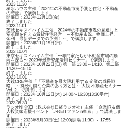
2023.11.30
積水ハウス主催「2024年の不動産市況予測と住宅・不動産
の時流」で講演します。
開催日：2023年12月1日(金)
終了しました
2023.11.01
茨城セキスイハイム主催「2024年の不動産市況の見通しと
変革期を迎える賃貸住宅経営 ～不動産市況、物価上昇、
金利、最新データでの予測！～」で講演します。
開催日：2023年11月19日(日)
終了しました
2023.10.04
東京セキスイハイム主催「〜専門家たちが不動産市場の動
向を探る〜 2023年最新資産活用セミナー」で講演します。
開催日：2023年10月22日(日) 第一部 13:00～14:10、第二部
14:20〜15:10
終了しました
2023.10.01
大鏡CRE主催「『不動産を最大限利用する 企業の成長戦
略』 ～持続可能な企業のあり方とは～ 大鏡 不動産セミナー
Vol. 2」で講演します。
開催日：2023年10月12日(木) 14:00〜16:30(13:30受付)
終了しました
2023.09.30
ラジオNIKKEI（株式会社日経ラジオ社）主催 「企業IR＆個
人投資家応援イベント『J-REITファンin東京』」で講演しま
す。
開催日：2023年9月30日(土) 12:00(開場 11:30) ～ 17:55
終了しました