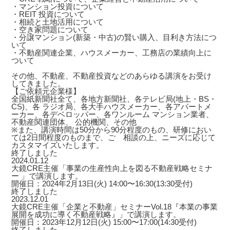
・マンション投資について
・REIT 投資について
・相続と土地活用について
・空き家問題について
・分譲マンション(新築・中古)の賢い購入、目利き方法につ
いて
・不動産関連企業、ハウスメーカー、工務店の業績向上に
ついて
その他、不動産、不動産投資などのあらゆる講演をお受け
してきました。
【ご依頼元企業様】
全国紙新聞社全て、各地方新聞社、各テレビ局(地上・BS・
CS)、各 ラジオ局、各大手ハウスメーカー、各アパートメ
ーカー、各デベロッパー、各ワンルーム マンション業者、
不動産関連団体、 公的機関、その他
※また、講演時間は50分から90分程度のもの、研修におい
ては2日間程度のものまで、ご゙相談の上、ニーズに応じて
カスタマイズいたします。
終了しました
2024.01.12
大鏡CRE主催「事業の生産性向上を図る不動産戦略セミナ
ー 」で講演します。
開催日：2024年2月13日(火) 14:00〜16:30(13:30受付)
終了しました
2023.12.01
大鏡CRE主催「企業と不動産」セミナーVol.18『本業の事業
展開を成功に導く不動産戦略』」で講演します。
開催日：2023年12月12日(火) 15:00〜17:00(14:30受付)
終了しました