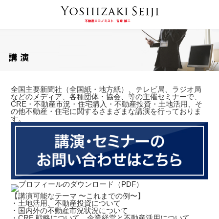
全国主要新聞社（全国紙・地方紙）、テレビ局、ラジオ局
などのメディア、各種団体・協会、等の主催セミナーで、
CRE・不動産市況・住宅購入・不動産投資・土地活用、そ
の他不動産・住宅に関するさまざまな講演を行っておりま
す。
【講演可能なテーマ 〜これまでの例〜】
・土地活用、不動産投資について
・国内外の不動産市況状況について
・CRE 戦略について、企業経営と不動産活用について