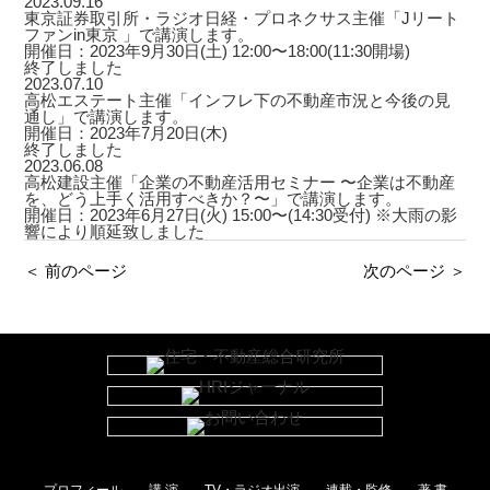
2023.09.16
東京証券取引所・ラジオ日経・プロネクサス主催「Jリート
ファンin東京 」で講演します。
開催日：2023年9月30日(土) 12:00〜18:00(11:30開場)
終了しました
2023.07.10
高松エステート主催「インフレ下の不動産市況と今後の見
通し」で講演します。
開催日：2023年7月20日(木)
終了しました
2023.06.08
高松建設主催「企業の不動産活用セミナー 〜企業は不動産
を、どう上手く活用すべきか？〜」で講演します。
開催日：2023年6月27日(火) 15:00〜(14:30受付) ※大雨の影
響により順延致しました
＜ 前のページ
次のページ ＞
プロフィール
講 演
TV・ラジオ出演
連載・監修
著 書