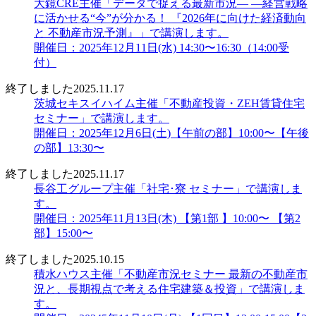
大鏡CRE主催「データで捉える最新市況― ―経営戦略
に活かせる“今”が分かる！ 『2026年に向けた経済動向
と 不動産市況予測』」で講演します。
開催日：2025年12月11日(水) 14:30〜16:30（14:00受
付）
終了しました
2025.11.17
茨城セキスイハイム主催「不動産投資・ZEH賃貸住宅
セミナー」で講演します。
開催日：2025年12月6日(土)【午前の部】10:00〜【午後
の部】13:30〜
終了しました
2025.11.17
長谷工グループ主催「社宅･寮 セミナー」で講演しま
す。
開催日：2025年11月13日(木) 【第1部 】10:00〜 【第2
部】15:00〜
終了しました
2025.10.15
積水ハウス主催「不動産市況セミナー 最新の不動産市
況と、長期視点で考える住宅建築＆投資」で講演しま
す。