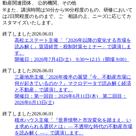
動産関連団体、 公的機関、その他
※また、講演時間は50分から90分程度のもの、研修において
は2日間程度のものまで、ご゙相談の上、ニーズに応じてカ
スタマイズいたします。
終了しました
2026.06.01
高松エステート主催「『2026年以降の変化する市場を
読み解く』賃貸経営・税制対策セミナー」で講演しま
す。
開催日：2026年7月4日(土) 9:30〜12:15（開場 9:00）
終了しました
2026.06.01
三菱地所主催「2026年後半の展望『今、不動産市場に
何が起きているのか？』マクロデータで読み解く経済
と不動産」で講演します。
開催日：第一回目：2026年6月11日(木) 第二回目：
2026年6月13日(土)
終了しました
2026.06.01
積水ハウス主催「『世界情勢と市況変化を踏まえ、い
ま求められる選択とは』― 不透明な時代の不動産市場
を読み解く ―」で講演します。