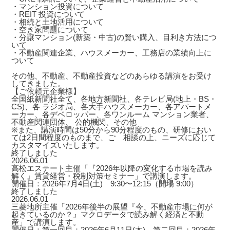
・マンション投資について
・REIT 投資について
・相続と土地活用について
・空き家問題について
・分譲マンション(新築・中古)の賢い購入、目利き方法につ
いて
・不動産関連企業、ハウスメーカー、工務店の業績向上に
ついて
その他、不動産、不動産投資などのあらゆる講演をお受け
してきました。
【ご依頼元企業様】
全国紙新聞社全て、各地方新聞社、各テレビ局(地上・BS・
CS)、各 ラジオ局、各大手ハウスメーカー、各アパートメ
ーカー、各デベロッパー、各ワンルーム マンション業者、
不動産関連団体、 公的機関、その他
※また、講演時間は50分から90分程度のもの、研修におい
ては2日間程度のものまで、ご゙相談の上、ニーズに応じて
カスタマイズいたします。
終了しました
2026.06.01
高松エステート主催「『2026年以降の変化する市場を読み
解く』賃貸経営・税制対策セミナー」で講演します。
開催日：2026年7月4日(土) 9:30〜12:15（開場 9:00）
終了しました
2026.06.01
三菱地所主催「2026年後半の展望『今、不動産市場に何が
起きているのか？』マクロデータで読み解く経済と不動
産」で講演します。
開催日：第一回目：2026年6月11日(木) 第二回目：2026年