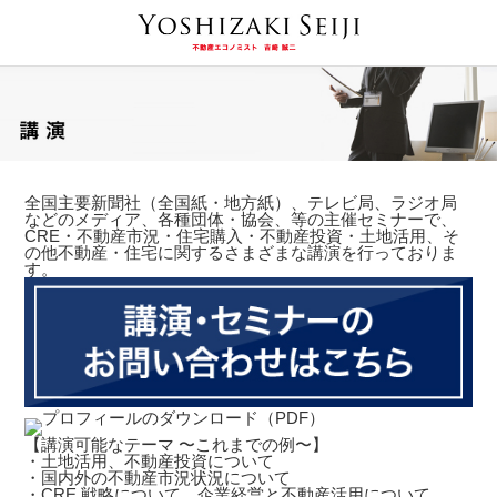
全国主要新聞社（全国紙・地方紙）、テレビ局、ラジオ局
などのメディア、各種団体・協会、等の主催セミナーで、
CRE・不動産市況・住宅購入・不動産投資・土地活用、そ
の他不動産・住宅に関するさまざまな講演を行っておりま
す。
【講演可能なテーマ 〜これまでの例〜】
・土地活用、不動産投資について
・国内外の不動産市況状況について
・CRE 戦略について、企業経営と不動産活用について