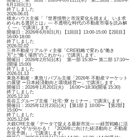
6月13日(土)
終了しました
2026.06.01
積水ハウス主催「『世界情勢と市況変化を踏まえ、いま求
められる選択とは』― 不透明な時代の不動産市場を読み解
く ―」で講演します。
開催日：2026年6月8日(月) 【1回目】13:00-15:00【2回目】
16:00-18:00
終了しました
2026.02.02
三井不動産リアルティ主催「CRE戦略で変わる“働き
方”と“働く場所”のこれから」で講演します。
開催日：2026年2月5日(木) 第一部 15:30〜 第二部 17:10〜
(開場 15:00)
終了しました
2026.01.13
東急不動産・東急リバブル主催「2026年 不動産マーケット
の展望 ー日本経済動向と環境経営ー」で講演します。
開催日：2026年1月20日(火) 16:00〜18:30(開場 15:30)
終了しました
2025.12.10
長谷工グループ主催「社宅･寮 セミナー」で講演します。
開催日：2025年12月23日(火) 【第1部 】10:00〜 【第2部】
15:00〜
終了しました
2025.12.04
大鏡CRE主催「データで捉える最新市況― ―経営戦略に活
かせる“今”が分かる！ 『2026年に向けた経済動向と 不動産
市況予測』」で講演します。