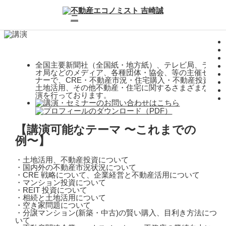
全国主要新聞社（全国紙・地方紙）、テレビ局、ラジ
オ局などのメディア、各種団体・協会、等の主催セミ
ナーで、CRE・不動産市況・住宅購入・不動産投資・
土地活用、その他不動産・住宅に関するさまざまな講
演を行っております。
【講演可能なテーマ 〜これまでの
例〜】
・土地活用、不動産投資について
・国内外の不動産市況状況について
・CRE 戦略について、企業経営と不動産活用について
・マンション投資について
・REIT 投資について
・相続と土地活用について
・空き家問題について
・分譲マンション(新築・中古)の賢い購入、目利き方法につ
いて