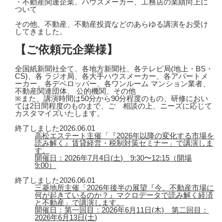
・不動産関連企業、ハウスメーカー、工務店の業績向上に
ついて
その他、不動産、不動産投資などのあらゆる講演をお受け
してきました。
【ご依頼元企業様】
全国紙新聞社全て、各地方新聞社、各テレビ局(地上・BS・
CS)、各 ラジオ局、各大手ハウスメーカー、各アパートメ
ーカー、各デベロッパー、各ワンルーム マンション業者、
不動産関連団体、 公的機関、その他
※また、講演時間は50分から90分程度のもの、研修におい
ては2日間程度のものまで、ご゙相談の上、ニーズに応じて
カスタマイズいたします。
終了しました
2026.06.01
高松エステート主催「『2026年以降の変化する市場を
読み解く』賃貸経営・税制対策セミナー」で講演しま
す。
開催日：2026年7月4日(土) 9:30〜12:15（開場
9:00）
終了しました
2026.06.01
三菱地所主催「2026年後半の展望『今、不動産市場に
何が起きているのか？』マクロデータで読み解く経済
と不動産」で講演します。
開催日：第一回目：2026年6月11日(木) 第二回目：
2026年6月13日(土)