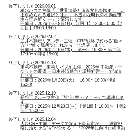
終了しました
2026.06.01
積水ハウス主催「『世界情勢と市況変化を踏まえ、い
ま求められる選択とは』― 不透明な時代の不動産市
場を読み解く ―」で講演します。
開催日：2026年6月8日(月) 【1回目】13:00-15:00【2
回目】16:00-18:00
終了しました
2026.02.02
三井不動産リアルティ主催「CRE戦略で変わる“働き
方”と“働く場所”のこれから」で講演します。
開催日：2026年2月5日(木) 第一部 15:30〜 第二部
17:10〜(開場 15:00)
終了しました
2026.01.13
東急不動産・東急リバブル主催「2026年 不動産マー
ケットの展望 ー日本経済動向と環境経営ー」で講演
します。
開催日：2026年1月20日(火) 16:00〜18:30(開場
15:30)
終了しました
2025.12.10
長谷工グループ主催「社宅･寮 セミナー」で講演しま
す。
開催日：2025年12月23日(火) 【第1部 】10:00〜 【第2
部】15:00〜
終了しました
2025.12.04
大鏡CRE主催「データで捉える最新市況― ―経営戦
略に活かせる“今”が分かる！ 『2026年に向けた経済動