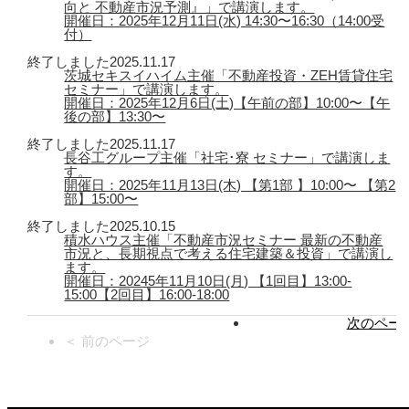
向と 不動産市況予測』」で講演します。
開催日：2025年12月11日(水) 14:30〜16:30（14:00受
付）
終了しました
2025.11.17
茨城セキスイハイム主催「不動産投資・ZEH賃貸住宅
セミナー」で講演します。
開催日：2025年12月6日(土)【午前の部】10:00〜【午
後の部】13:30〜
終了しました
2025.11.17
長谷工グループ主催「社宅･寮 セミナー」で講演しま
す。
開催日：2025年11月13日(木) 【第1部 】10:00〜 【第2
部】15:00〜
終了しました
2025.10.15
積水ハウス主催「不動産市況セミナー 最新の不動産
市況と、長期視点で考える住宅建築＆投資」で講演し
ます。
開催日：20245年11月10日(月) 【1回目】13:00-
15:00【2回目】16:00-18:00
次のページ
＜ 前のページ