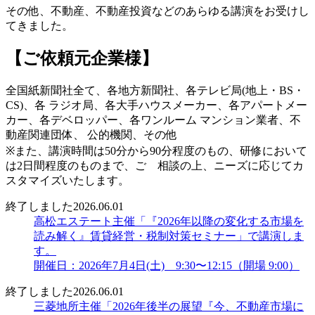
その他、不動産、不動産投資などのあらゆる講演をお受けし
てきました。
【ご依頼元企業様】
全国紙新聞社全て、各地方新聞社、各テレビ局(地上・BS・
CS)、各 ラジオ局、各大手ハウスメーカー、各アパートメー
カー、各デベロッパー、各ワンルーム マンション業者、不
動産関連団体、 公的機関、その他
※また、講演時間は50分から90分程度のもの、研修において
は2日間程度のものまで、ご゙相談の上、ニーズに応じてカ
スタマイズいたします。
終了しました
2026.06.01
高松エステート主催「『2026年以降の変化する市場を
読み解く』賃貸経営・税制対策セミナー」で講演しま
す。
開催日：2026年7月4日(土) 9:30〜12:15（開場 9:00）
終了しました
2026.06.01
三菱地所主催「2026年後半の展望『今、不動産市場に