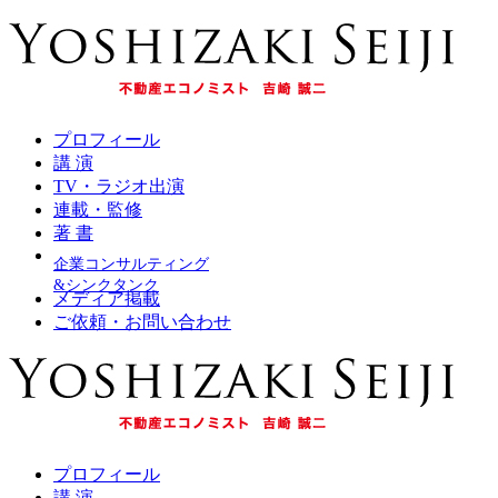
プロフィール
講 演
TV・ラジオ出演
連載・監修
著 書
企業コンサルティング
&シンクタンク
メディア掲載
ご依頼・お問い合わせ
プロフィール
講 演