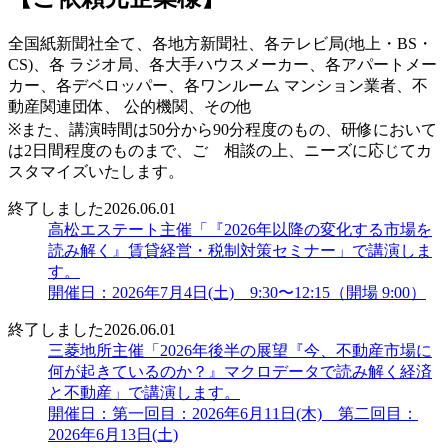
全国紙新聞社全て、各地方新聞社、各テレビ局(地上・BS・
CS)、各 ラジオ局、各大手ハウスメーカー、各アパートメー
カー、各デベロッパー、各ワンルーム マンション業者、不
動産関連団体、 公的機関、その他
※また、講演時間は50分から90分程度のもの、研修において
は2日間程度のものまで、ご゙相談の上、ニーズに応じてカ
スタマイズいたします。
終了しました
2026.06.01
高松エステート主催「『2026年以降の変化する市場を
読み解く』賃貸経営・税制対策セミナー」で講演しま
す。
開催日：2026年7月4日(土) 9:30〜12:15（開場 9:00）
終了しました
2026.06.01
三菱地所主催「2026年後半の展望『今、不動産市場に
何が起きているのか？』マクロデータで読み解く経済
と不動産」で講演します。
開催日：第一回目：2026年6月11日(木) 第二回目：
2026年6月13日(土)