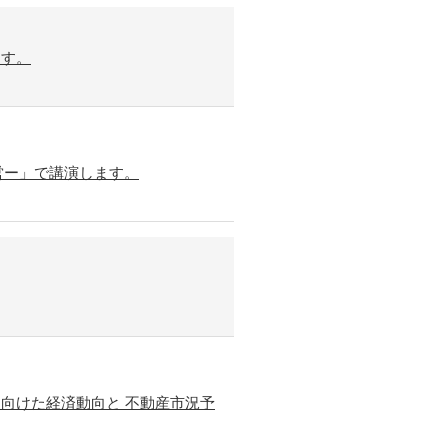
ます。
営ー」で講演します。
に向けた経済動向と 不動産市況予