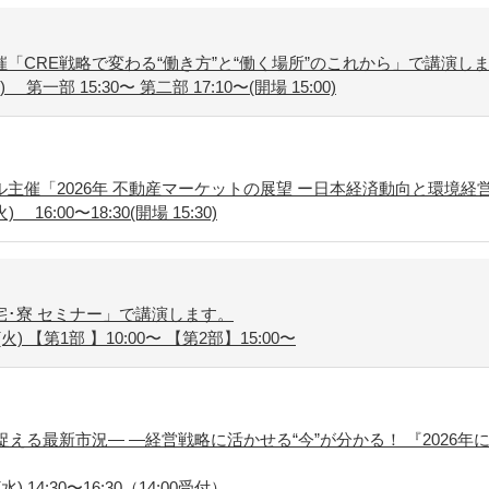
「CRE戦略で変わる“働き方”と“働く場所”のこれから」で講演し
第一部 15:30〜 第二部 17:10〜(開場 15:00)
主催「2026年 不動産マーケットの展望 ー日本経済動向と環境経
16:00〜18:30(開場 15:30)
･寮 セミナー」で講演します。
火) 【第1部 】10:00〜 【第2部】15:00〜
捉える最新市況― ―経営戦略に活かせる“今”が分かる！ 『2026年
) 14:30〜16:30（14:00受付）