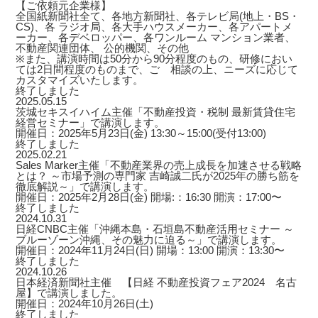
【ご依頼元企業様】
全国紙新聞社全て、各地方新聞社、各テレビ局(地上・BS・
CS)、各 ラジオ局、各大手ハウスメーカー、各アパートメ
ーカー、各デベロッパー、各ワンルーム マンション業者、
不動産関連団体、 公的機関、その他
※また、講演時間は50分から90分程度のもの、研修におい
ては2日間程度のものまで、ご゙相談の上、ニーズに応じて
カスタマイズいたします。
終了しました
2025.05.15
茨城セキスイハイム主催「不動産投資・税制 最新賃貸住宅
経営セミナー」で講演します。
開催日：2025年5月23日(金) 13:30～15:00(受付13:00)
終了しました
2025.02.21
Sales Marker主催「不動産業界の売上成長を加速させる戦略
とは？ ～市場予測の専門家 吉崎誠二氏が2025年の勝ち筋を
徹底解説～」で講演します。
開催日：2025年2月28日(金) 開場:：16:30 開演：17:00〜
終了しました
2024.10.31
日経CNBC主催「沖縄本島・石垣島不動産活用セミナー ～
ブルーゾーン沖縄、その魅力に迫る～」で講演します。
開催日：2024年11月24日(日) 開場：13:00 開演：13:30〜
終了しました
2024.10.26
日本経済新聞社主催 【日経 不動産投資フェア2024 名古
屋】で講演しました。
開催日：2024年10月26日(土)
終了しました