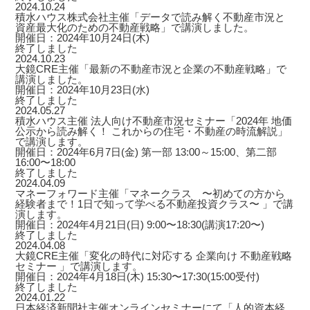
2024.10.24
積水ハウス株式会社主催「データで読み解く不動産市況と
資産最大化のための不動産戦略」で講演しました。
開催日：2024年10月24日(木)
終了しました
2024.10.23
大鏡CRE主催「最新の不動産市況と企業の不動産戦略」で
講演しました。
開催日：2024年10月23日(水)
終了しました
2024.05.27
積水ハウス主催 法人向け不動産市況セミナー「2024年 地価
公示から読み解く！ これからの住宅・不動産の時流解説」
で講演します。
開催日：2024年6月7日(金) 第一部 13:00～15:00、第二部
16:00〜18:00
終了しました
2024.04.09
マネーフォワード主催「マネークラス 〜初めての方から
経験者まで！1日で知って学べる不動産投資クラス〜 」で講
演します。
開催日：2024年4月21日(日) 9:00〜18:30(講演17:20〜)
終了しました
2024.04.08
大鏡CRE主催「変化の時代に対応する 企業向け 不動産戦略
セミナー 」で講演します。
開催日：2024年4月18日(木) 15:30〜17:30(15:00受付)
終了しました
2024.01.22
日本経済新聞社主催オンラインセミナーにて「人的資本経