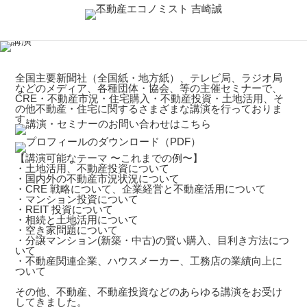
全国主要新聞社（全国紙・地方紙）、テレビ局、ラジオ局
などのメディア、各種団体・協会、等の主催セミナーで、
CRE・不動産市況・住宅購入・不動産投資・土地活用、そ
の他不動産・住宅に関するさまざまな講演を行っておりま
す。
【講演可能なテーマ 〜これまでの例〜】
・土地活用、不動産投資について
・国内外の不動産市況状況について
・CRE 戦略について、企業経営と不動産活用について
・マンション投資について
・REIT 投資について
・相続と土地活用について
・空き家問題について
・分譲マンション(新築・中古)の賢い購入、目利き方法につ
いて
・不動産関連企業、ハウスメーカー、工務店の業績向上に
ついて
その他、不動産、不動産投資などのあらゆる講演をお受け
してきました。