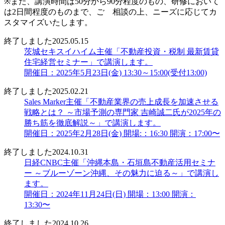
※また、講演時間は50分から90分程度のもの、研修において
は2日間程度のものまで、ご゙相談の上、ニーズに応じてカ
スタマイズいたします。
終了しました
2025.05.15
茨城セキスイハイム主催「不動産投資・税制 最新賃貸
住宅経営セミナー」で講演します。
開催日：2025年5月23日(金) 13:30～15:00(受付13:00)
終了しました
2025.02.21
Sales Marker主催「不動産業界の売上成長を加速させる
戦略とは？ ～市場予測の専門家 吉崎誠二氏が2025年の
勝ち筋を徹底解説～」で講演します。
開催日：2025年2月28日(金) 開場:：16:30 開演：17:00〜
終了しました
2024.10.31
日経CNBC主催「沖縄本島・石垣島不動産活用セミナ
ー ～ブルーゾーン沖縄、その魅力に迫る～」で講演し
ます。
開催日：2024年11月24日(日) 開場：13:00 開演：
13:30〜
終了しました
2024.10.26