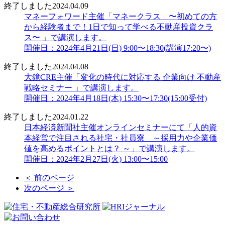
終了しました
2024.04.09
マネーフォワード主催「マネークラス 〜初めての方
から経験者まで！1日で知って学べる不動産投資クラ
ス〜 」で講演します。
開催日：2024年4月21日(日) 9:00〜18:30(講演17:20〜)
終了しました
2024.04.08
大鏡CRE主催「変化の時代に対応する 企業向け 不動産
戦略セミナー 」で講演します。
開催日：2024年4月18日(木) 15:30〜17:30(15:00受付)
終了しました
2024.01.22
日本経済新聞社主催オンラインセミナーにて「人的資
本経営で注目される社宅・社員寮 ～採用力や企業価
値を高めるポイントとは？ ～」で講演します。
開催日：2024年2月27日(火) 13:00〜15:00
＜ 前のページ
次のページ ＞