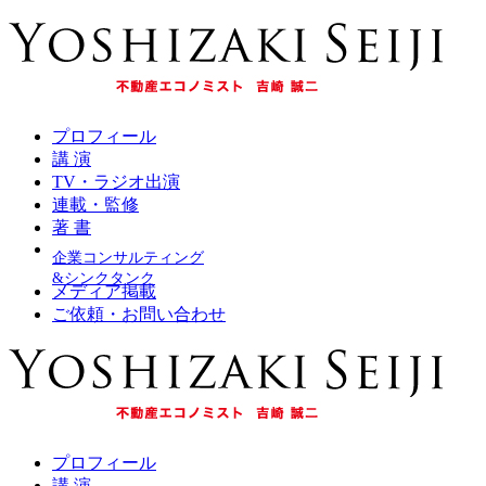
プロフィール
講 演
TV・ラジオ出演
連載・監修
著 書
企業コンサルティング
&シンクタンク
メディア掲載
ご依頼・お問い合わせ
プロフィール
講 演