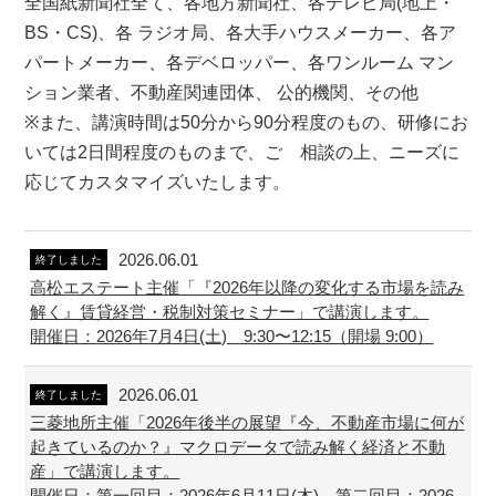
全国紙新聞社全て、各地方新聞社、各テレビ局(地上・
BS・CS)、各 ラジオ局、各大手ハウスメーカー、各ア
パートメーカー、各デベロッパー、各ワンルーム マン
ション業者、不動産関連団体、 公的機関、その他
※また、講演時間は50分から90分程度のもの、研修にお
いては2日間程度のものまで、ご゙相談の上、ニーズに
応じてカスタマイズいたします。
2026.06.01
終了しました
高松エステート主催「『2026年以降の変化する市場を読み
解く』賃貸経営・税制対策セミナー」で講演します。
開催日：2026年7月4日(土) 9:30〜12:15（開場 9:00）
2026.06.01
終了しました
三菱地所主催「2026年後半の展望『今、不動産市場に何が
起きているのか？』マクロデータで読み解く経済と不動
産」で講演します。
開催日：第一回目：2026年6月11日(木) 第二回目：2026