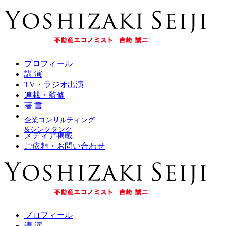
プロフィール
講 演
TV・ラジオ出演
連載・監修
著 書
企業コンサルティング
&シンクタンク
メディア掲載
ご依頼・お問い合わせ
プロフィール
講 演