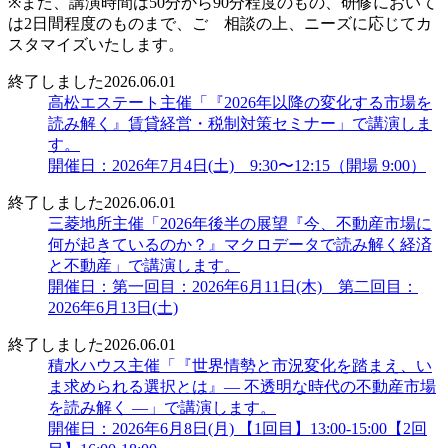
※また、講演時間は50分から90分程度のもの、研修において
は2日間程度のものまで、ご゙相談の上、ニーズに応じてカ
スタマイズいたします。
終了しました
2026.06.01
高松エステート主催「『2026年以降の変化する市場を
読み解く』賃貸経営・税制対策セミナー」で講演しま
す。
開催日：2026年7月4日(土) 9:30〜12:15（開場 9:00）
終了しました
2026.06.01
三菱地所主催「2026年後半の展望『今、不動産市場に
何が起きているのか？』マクロデータで読み解く経済
と不動産」で講演します。
開催日：第一回目：2026年6月11日(木) 第二回目：
2026年6月13日(土)
終了しました
2026.06.01
積水ハウス主催「『世界情勢と市況変化を踏まえ、い
ま求められる選択とは』― 不透明な時代の不動産市場
を読み解く ―」で講演します。
開催日：2026年6月8日(月) 【1回目】13:00-15:00【2回