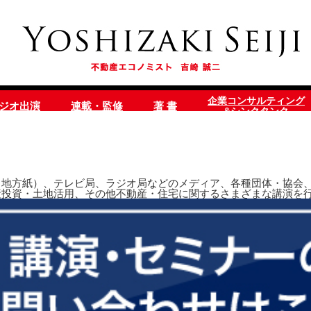
企業コンサルティング
ラジオ出演
連載・監修
著 書
&シンクタンク
地方紙）、テレビ局、ラジオ局などのメディア、各種団体・協会、
産投資・土地活用、その他不動産・住宅に関するさまざまな講演を