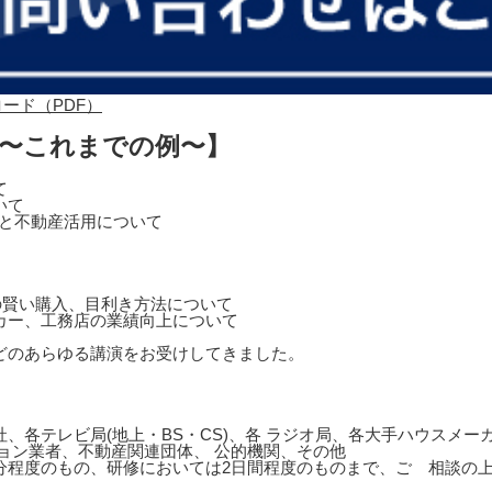
 〜これまでの例〜】
て
いて
営と不動産活用について
の賢い購入、目利き方法について
カー、工務店の業績向上について
どのあらゆる講演をお受けしてきました。
、各テレビ局(地上・BS・CS)、各 ラジオ局、各大手ハウスメ
ョン業者、不動産関連団体、 公的機関、その他
0分程度のもの、研修においては2日間程度のものまで、ご゙相談の