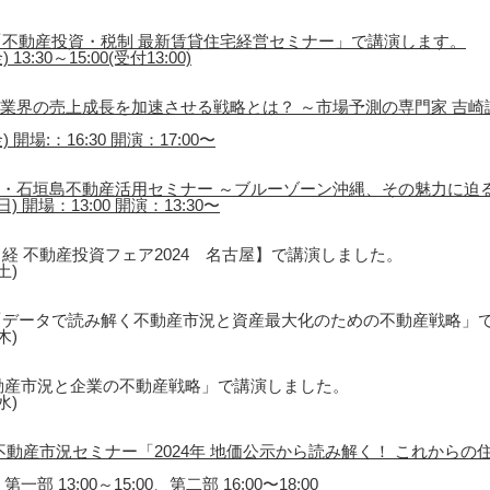
不動産投資・税制 最新賃貸住宅経営セミナー」で講演します。
3:30～15:00(受付13:00)
催「不動産業界の売上成長を加速させる戦略とは？ ～市場予測の専門家 吉
 開場:：16:30 開演：17:00〜
島・石垣島不動産活用セミナー ～ブルーゾーン沖縄、その魅力に迫
) 開場：13:00 開演：13:30〜
経 不動産投資フェア2024 名古屋】で講演しました。
土)
「データで読み解く不動産市況と資産最大化のための不動産戦略」
木)
動産市況と企業の不動産戦略」で講演しました。
水)
不動産市況セミナー「2024年 地価公示から読み解く！ これから
一部 13:00～15:00、第二部 16:00〜18:00