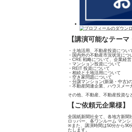
【講演可能なテーマ
・土地活用、不動産投資につい
・国内外の不動産市況状況につ
・CRE 戦略について、企業経
・マンション投資について
・REIT 投資について
・相続と土地活用について
・空き家問題について
・分譲マンション(新築・中古)
・不動産関連企業、ハウスメー
その他、不動産、不動産投資な
【ご依頼元企業様】
全国紙新聞社全て、各地方新聞社
ロッパー、各ワンルーム マンシ
※また、講演時間は50分から9
たします。