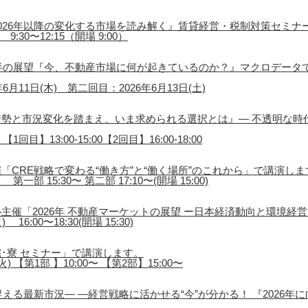
026年以降の変化する市場を読み解く』賃貸経営・税制対策セミナ
9:30〜12:15（開場 9:00）
後半の展望『今、不動産市場に何が起きているのか？』マクロデータ
月11日(木) 第二回目：2026年6月13日(土)
勢と市況変化を踏まえ、いま求められる選択とは』― 不透明な時
1回目】13:00-15:00【2回目】16:00-18:00
「CRE戦略で変わる“働き方”と“働く場所”のこれから」で講演しま
第一部 15:30〜 第二部 17:10〜(開場 15:00)
主催「2026年 不動産マーケットの展望 ー日本経済動向と環境経
16:00〜18:30(開場 15:30)
･寮 セミナー」で講演します。
) 【第1部 】10:00〜 【第2部】15:00〜
える最新市況― ―経営戦略に活かせる“今”が分かる！ 『2026年