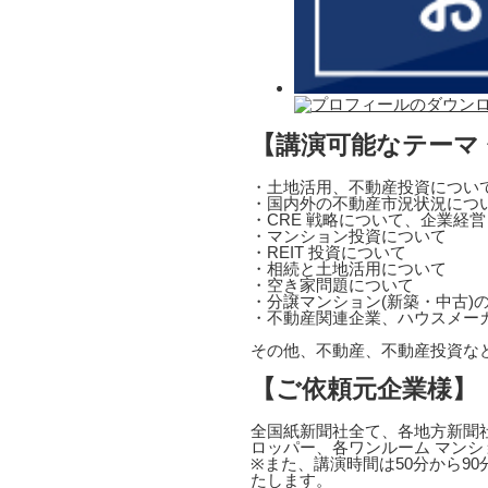
【講演可能なテーマ
・土地活用、不動産投資につい
・国内外の不動産市況状況につ
・CRE 戦略について、企業経
・マンション投資について
・REIT 投資について
・相続と土地活用について
・空き家問題について
・分譲マンション(新築・中古)
・不動産関連企業、ハウスメー
その他、不動産、不動産投資な
【ご依頼元企業様】
全国紙新聞社全て、各地方新聞社
ロッパー、各ワンルーム マンシ
※また、講演時間は50分から9
たします。