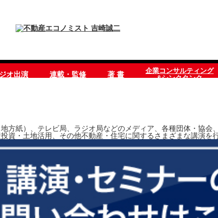
企業コンサルティング
ラジオ出演
連載・監修
著 書
&シンクタンク
地方紙）、テレビ局、ラジオ局などのメディア、各種団体・協会、
産投資・土地活用、その他不動産・住宅に関するさまざまな講演を