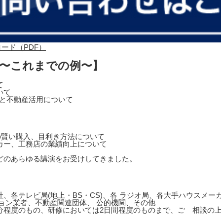
 〜これまでの例〜】
て
いて
営と不動産活用について
の賢い購入、目利き方法について
カー、工務店の業績向上について
どのあらゆる講演をお受けしてきました。
、各テレビ局(地上・BS・CS)、各 ラジオ局、各大手ハウスメ
ョン業者、不動産関連団体、 公的機関、その他
0分程度のもの、研修においては2日間程度のものまで、ご゙相談の