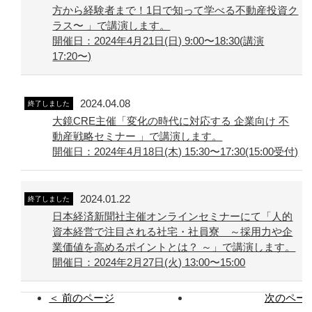
方から経験者まで！1日で知って学べる不動産投資ク
ラス〜 」で講演します。
開催日：2024年4月21日(日) 9:00〜18:30(講演
17:20〜)
2024.04.08
終了しました
大鏡CRE主催「変化の時代に対応する 企業向け 不
動産戦略セミナー 」で講演します。
開催日：2024年4月18日(木) 15:30〜17:30(15:00受付)
2024.01.22
終了しました
日本経済新聞社主催オンラインセミナーにて「人的
資本経営で注目される社宅・社員寮 ～採用力や企
業価値を高めるポイントとは？ ～」で講演します。
開催日：2024年2月27日(火) 13:00〜15:00
＜ 前のページ
次のページ