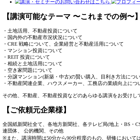
【講演可能なテーマ 〜これまでの例〜
・土地活用、不動産投資について
・国内外の不動産市況状況について
・CRE 戦略について、企業経営と不動産活用について
・マンション投資について
・REIT 投資について
・相続と土地活用について
・空き家問題について
・分譲マンション(新築・中古)の賢い購入、目利き方法につ
・不動産関連企業、ハウスメーカー、工務店の業績向上につ
その他、不動産、不動産投資などのあらゆる講演をお受けし
【ご依頼元企業様】
全国紙新聞社全て、各地方新聞社、各テレビ局(地上・BS・
連団体、 公的機関、その他
※また、講演時間は50分から90分程度のもの、研修におい