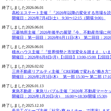
終了しました
2026.06.01
高松エステート主催「『2026年以降の変化する市場を
開催日：2026年7月4日(土) 9:30〜12:15（開場 9:00）
終了しました
2026.06.01
三菱地所主催「2026年後半の展望『今、不動産市場
開催日：第一回目：2026年6月11日(木) 第二回目：2026
終了しました
2026.06.01
積水ハウス主催「『世界情勢と市況変化を踏まえ、いま
開催日：2026年6月8日(月) 【1回目】13:00-15:00【2回目】16
終了しました
2026.02.02
三井不動産リアルティ主催「CRE戦略で変わる“働き方
開催日：2026年2月5日(木) 第一部 15:30〜 第二部 17:10〜
終了しました
2026.01.13
東急不動産・東急リバブル主催「2026年 不動産マー
開催日：2026年1月20日(火) 16:00〜18:30(開場 15:30)
終了しました
2025.12.10
長谷工グループ主催「社宅･寮 セミナー」で講演します