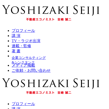
プロフィール
講 演
TV・ラジオ出演
連載・監修
著 書
企業コンサルティング
&シンクタンク
メディア掲載
ご依頼・お問い合わせ
プロフィール
講 演