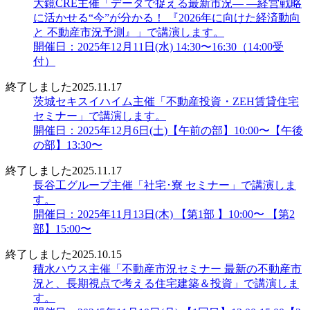
大鏡CRE主催「データで捉える最新市況― ―経営戦略
に活かせる“今”が分かる！ 『2026年に向けた経済動向
と 不動産市況予測』」で講演します。
開催日：2025年12月11日(水) 14:30〜16:30（14:00受
付）
終了しました
2025.11.17
茨城セキスイハイム主催「不動産投資・ZEH賃貸住宅
セミナー」で講演します。
開催日：2025年12月6日(土)【午前の部】10:00〜【午後
の部】13:30〜
終了しました
2025.11.17
長谷工グループ主催「社宅･寮 セミナー」で講演しま
す。
開催日：2025年11月13日(木) 【第1部 】10:00〜 【第2
部】15:00〜
終了しました
2025.10.15
積水ハウス主催「不動産市況セミナー 最新の不動産市
況と、長期視点で考える住宅建築＆投資」で講演しま
す。