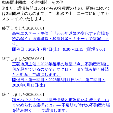
動産関連団体、 公的機関、その他
※また、講演時間は50分から90分程度のもの、研修において
は2日間程度のものまで、ご゙相談の上、ニーズに応じてカ
スタマイズいたします。
終了しました
2026.06.01
高松エステート主催「『2026年以降の変化する市場を
読み解く』賃貸経営・税制対策セミナー」で講演しま
す。
開催日：2026年7月4日(土) 9:30〜12:15（開場 9:00）
終了しました
2026.06.01
三菱地所主催「2026年後半の展望『今、不動産市場に
何が起きているのか？』マクロデータで読み解く経済
と不動産」で講演します。
開催日：第一回目：2026年6月11日(木) 第二回目：
2026年6月13日(土)
終了しました
2026.06.01
積水ハウス主催「『世界情勢と市況変化を踏まえ、い
ま求められる選択とは』― 不透明な時代の不動産市場
を読み解く ―」で講演します。