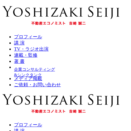
プロフィール
講 演
TV・ラジオ出演
連載・監修
著 書
企業コンサルティング
&シンクタンク
メディア掲載
ご依頼・お問い合わせ
プロフィール
講 演