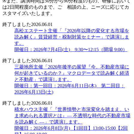
※また、講演時間は50分から90分程度のもの、研修において
は2日間程度のものまで、ご゙相談の上、ニーズに応じてカ
スタマイズいたします。
終了しました
2026.06.01
高松エステート主催「『2026年以降の変化する市場を
読み解く』賃貸経営・税制対策セミナー」で講演しま
す。
開催日：2026年7月4日(土) 9:30〜12:15（開場 9:00）
終了しました
2026.06.01
三菱地所主催「2026年後半の展望『今、不動産市場に
何が起きているのか？』マクロデータで読み解く経済
と不動産」で講演します。
開催日：第一回目：2026年6月11日(木) 第二回目：
2026年6月13日(土)
終了しました
2026.06.01
積水ハウス主催「『世界情勢と市況変化を踏まえ、い
ま求められる選択とは』― 不透明な時代の不動産市場
を読み解く ―」で講演します。
開催日：2026年6月8日(月) 【1回目】13:00-15:00【2回