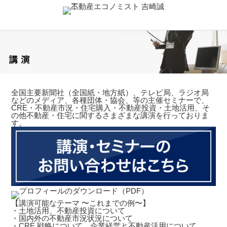
全国主要新聞社（全国紙・地方紙）、テレビ局、ラジオ局
などのメディア、各種団体・協会、等の主催セミナーで、
CRE・不動産市況・住宅購入・不動産投資・土地活用、そ
の他不動産・住宅に関するさまざまな講演を行っておりま
す。
【講演可能なテーマ 〜これまでの例〜】
・土地活用、不動産投資について
・国内外の不動産市況状況について
・CRE 戦略について、企業経営と不動産活用について