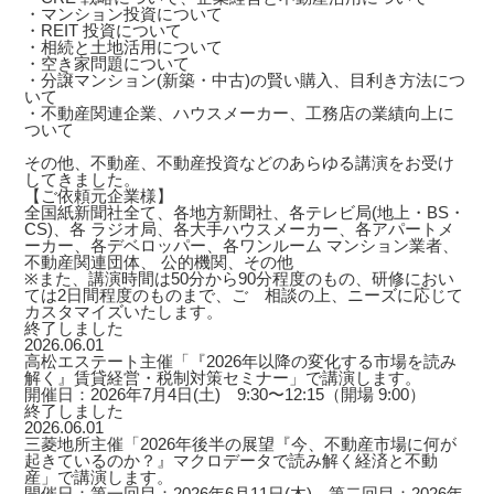
・マンション投資について
・REIT 投資について
・相続と土地活用について
・空き家問題について
・分譲マンション(新築・中古)の賢い購入、目利き方法につ
いて
・不動産関連企業、ハウスメーカー、工務店の業績向上に
ついて
その他、不動産、不動産投資などのあらゆる講演をお受け
してきました。
【ご依頼元企業様】
全国紙新聞社全て、各地方新聞社、各テレビ局(地上・BS・
CS)、各 ラジオ局、各大手ハウスメーカー、各アパートメ
ーカー、各デベロッパー、各ワンルーム マンション業者、
不動産関連団体、 公的機関、その他
※また、講演時間は50分から90分程度のもの、研修におい
ては2日間程度のものまで、ご゙相談の上、ニーズに応じて
カスタマイズいたします。
終了しました
2026.06.01
高松エステート主催「『2026年以降の変化する市場を読み
解く』賃貸経営・税制対策セミナー」で講演します。
開催日：2026年7月4日(土) 9:30〜12:15（開場 9:00）
終了しました
2026.06.01
三菱地所主催「2026年後半の展望『今、不動産市場に何が
起きているのか？』マクロデータで読み解く経済と不動
産」で講演します。
開催日：第一回目：2026年6月11日(木) 第二回目：2026年