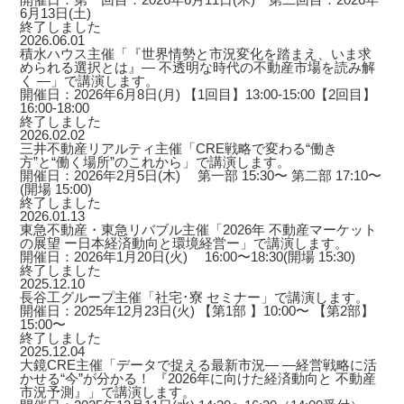
6月13日(土)
終了しました
2026.06.01
積水ハウス主催「『世界情勢と市況変化を踏まえ、いま求
められる選択とは』― 不透明な時代の不動産市場を読み解
く ―」で講演します。
開催日：2026年6月8日(月) 【1回目】13:00-15:00【2回目】
16:00-18:00
終了しました
2026.02.02
三井不動産リアルティ主催「CRE戦略で変わる“働き
方”と“働く場所”のこれから」で講演します。
開催日：2026年2月5日(木) 第一部 15:30〜 第二部 17:10〜
(開場 15:00)
終了しました
2026.01.13
東急不動産・東急リバブル主催「2026年 不動産マーケット
の展望 ー日本経済動向と環境経営ー」で講演します。
開催日：2026年1月20日(火) 16:00〜18:30(開場 15:30)
終了しました
2025.12.10
長谷工グループ主催「社宅･寮 セミナー」で講演します。
開催日：2025年12月23日(火) 【第1部 】10:00〜 【第2部】
15:00〜
終了しました
2025.12.04
大鏡CRE主催「データで捉える最新市況― ―経営戦略に活
かせる“今”が分かる！ 『2026年に向けた経済動向と 不動産
市況予測』」で講演します。