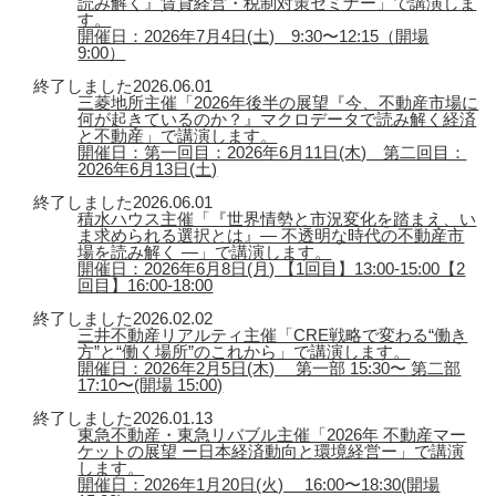
読み解く』賃貸経営・税制対策セミナー」で講演しま
す。
開催日：2026年7月4日(土) 9:30〜12:15（開場
9:00）
終了しました
2026.06.01
三菱地所主催「2026年後半の展望『今、不動産市場に
何が起きているのか？』マクロデータで読み解く経済
と不動産」で講演します。
開催日：第一回目：2026年6月11日(木) 第二回目：
2026年6月13日(土)
終了しました
2026.06.01
積水ハウス主催「『世界情勢と市況変化を踏まえ、い
ま求められる選択とは』― 不透明な時代の不動産市
場を読み解く ―」で講演します。
開催日：2026年6月8日(月) 【1回目】13:00-15:00【2
回目】16:00-18:00
終了しました
2026.02.02
三井不動産リアルティ主催「CRE戦略で変わる“働き
方”と“働く場所”のこれから」で講演します。
開催日：2026年2月5日(木) 第一部 15:30〜 第二部
17:10〜(開場 15:00)
終了しました
2026.01.13
東急不動産・東急リバブル主催「2026年 不動産マー
ケットの展望 ー日本経済動向と環境経営ー」で講演
します。
開催日：2026年1月20日(火) 16:00〜18:30(開場