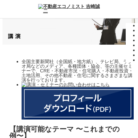
全国主要新聞社（全国紙・地方紙）、テレビ局、ラジ
オ局などのメディア、各種団体・協会、等の主催セミ
ナーで、CRE・不動産市況・住宅購入・不動産投資・
土地活用、その他不動産・住宅に関するさまざまな講
演を行っております。
【講演可能なテーマ 〜これまでの
例〜】