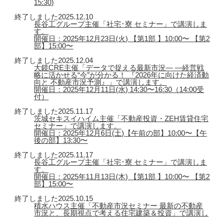
15:30)
終了しました
2025.12.10
長谷工グループ主催「社宅･寮 セミナー」で講演しま
す。
開催日：2025年12月23日(火) 【第1部 】10:00〜 【第2
部】15:00〜
終了しました
2025.12.04
大鏡CRE主催「データで捉える最新市況― ―経営戦
略に活かせる“今”が分かる！ 『2026年に向けた経済動
向と 不動産市況予測』」で講演します。
開催日：2025年12月11日(水) 14:30〜16:30（14:00受
付）
終了しました
2025.11.17
茨城セキスイハイム主催「不動産投資・ZEH賃貸住宅
セミナー」で講演します。
開催日：2025年12月6日(土)【午前の部】10:00〜【午
後の部】13:30〜
終了しました
2025.11.17
長谷工グループ主催「社宅･寮 セミナー」で講演しま
す。
開催日：2025年11月13日(木) 【第1部 】10:00〜 【第2
部】15:00〜
終了しました
2025.10.15
積水ハウス主催「不動産市況セミナー 最新の不動産
市況と、長期視点で考える住宅建築＆投資」で講演し