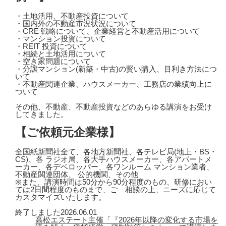
・土地活用、不動産投資について
・国内外の不動産市況状況について
・CRE 戦略について、企業経営と不動産活用について
・マンション投資について
・REIT 投資について
・相続と土地活用について
・空き家問題について
・分譲マンション(新築・中古)の賢い購入、目利き方法につ
いて
・不動産関連企業、ハウスメーカー、工務店の業績向上に
ついて
その他、不動産、不動産投資などのあらゆる講演をお受け
してきました。
【ご依頼元企業様】
全国紙新聞社全て、各地方新聞社、各テレビ局(地上・BS・
CS)、各 ラジオ局、各大手ハウスメーカー、各アパートメ
ーカー、各デベロッパー、各ワンルーム マンション業者、
不動産関連団体、 公的機関、その他
※また、講演時間は50分から90分程度のもの、研修におい
ては2日間程度のものまで、ご゙相談の上、ニーズに応じて
カスタマイズいたします。
終了しました
2026.06.01
高松エステート主催「『2026年以降の変化する市場を