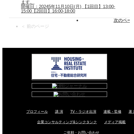
ます。
開催日：20245年11月10日(月) 【1回目】13:00-
15:00【2回目】16:00-18:00
次のページ
＜ 前のページ
プロフィール
講 演
TV・ラジオ出演
連載・監修
著 
企業コンサルティング&シンクタンク
メディア掲載
ご依頼・お問い合わせ