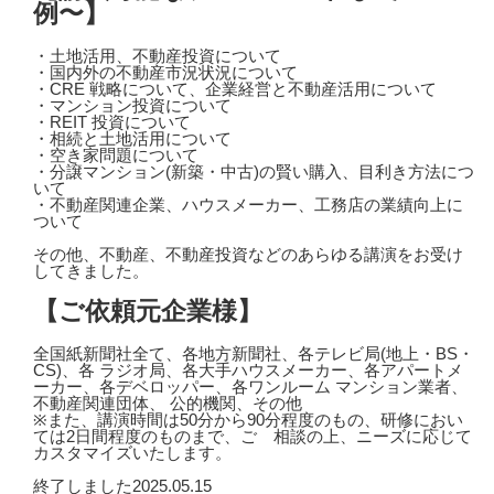
例〜】
・土地活用、不動産投資について
・国内外の不動産市況状況について
・CRE 戦略について、企業経営と不動産活用について
・マンション投資について
・REIT 投資について
・相続と土地活用について
・空き家問題について
・分譲マンション(新築・中古)の賢い購入、目利き方法につ
いて
・不動産関連企業、ハウスメーカー、工務店の業績向上に
ついて
その他、不動産、不動産投資などのあらゆる講演をお受け
してきました。
【ご依頼元企業様】
全国紙新聞社全て、各地方新聞社、各テレビ局(地上・BS・
CS)、各 ラジオ局、各大手ハウスメーカー、各アパートメ
ーカー、各デベロッパー、各ワンルーム マンション業者、
不動産関連団体、 公的機関、その他
※また、講演時間は50分から90分程度のもの、研修におい
ては2日間程度のものまで、ご゙相談の上、ニーズに応じて
カスタマイズいたします。
終了しました
2025.05.15