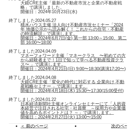
大鏡CRE主催「最新の不動産市況と企業の不動産戦
略」で講演しました。
開催日：2024年10月23日(水)
終了しました
2024.05.27
積水ハウス主催 法人向け不動産市況セミナー「2024
年 地価公示から読み解く！ これからの住宅・不動産
の時流解説」で講演します。
開催日：2024年6月7日(金) 第一部 13:00～15:00、第二
部 16:00〜18:00
終了しました
2024.04.09
マネーフォワード主催「マネークラス 〜初めての方
から経験者まで！1日で知って学べる不動産投資クラ
ス〜 」で講演します。
開催日：2024年4月21日(日) 9:00〜18:30(講演17:20〜)
終了しました
2024.04.08
大鏡CRE主催「変化の時代に対応する 企業向け 不動
産戦略セミナー 」で講演します。
開催日：2024年4月18日(木) 15:30〜17:30(15:00受付)
終了しました
2024.01.22
日本経済新聞社主催オンラインセミナーにて「人的資
本経営で注目される社宅・社員寮 ～採用力や企業価
値を高めるポイントとは？ ～」で講演します。
開催日：2024年2月27日(火) 13:00〜15:00
＜ 前のページ
次のページ