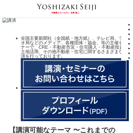
全国主要新聞社（全国紙・地方紙）、テレビ局、ラジ
オ局などのメディア、各種団体・協会、等の主催セミ
ナーで、CRE・不動産市況・住宅購入・不動産投資・
土地活用、その他不動産・住宅に関するさまざまな講
演を行っております。
【講演可能なテーマ 〜これまでの