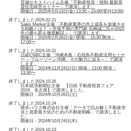
茨城セキスイハイム主催「不動産投資・税制 最新賃
貸住宅経営セミナー」で講演します。
開催日：2025年5月23日(金) 13:30～15:00(受付13:00)
終了しました
2025.02.21
Sales Marker主催「不動産業界の売上成長を加速させ
る戦略とは？ ～市場予測の専門家 吉崎誠二氏が2025
年の勝ち筋を徹底解説～」で講演します。
開催日：2025年2月28日(金) 開場:：16:30 開演：
17:00〜
終了しました
2024.10.31
日経CNBC主催「沖縄本島・石垣島不動産活用セミナ
ー ～ブルーゾーン沖縄、その魅力に迫る～」で講演
します。
開催日：2024年11月24日(日) 開場：13:00 開演：
13:30〜
終了しました
2024.10.26
日本経済新聞社主催 【日経 不動産投資フェア
2024 名古屋】で講演しました。
開催日：2024年10月26日(土)
終了しました
2024.10.24
積水ハウス株式会社主催「データで読み解く不動産市
況と資産最大化のための不動産戦略」で講演しまし
た。
開催日：2024年10月24日(木)
終了しました
2024.10.23