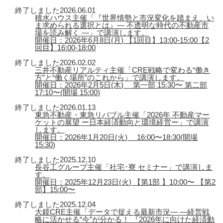
終了しました
2026.06.01
積水ハウス主催「『世界情勢と市況変化を踏まえ、い
ま求められる選択とは』― 不透明な時代の不動産市
場を読み解く ―」で講演します。
開催日：2026年6月8日(月) 【1回目】13:00-15:00【2
回目】16:00-18:00
終了しました
2026.02.02
三井不動産リアルティ主催「CRE戦略で変わる“働き
方”と“働く場所”のこれから」で講演します。
開催日：2026年2月5日(木) 第一部 15:30〜 第二部
17:10〜(開場 15:00)
終了しました
2026.01.13
東急不動産・東急リバブル主催「2026年 不動産マー
ケットの展望 ー日本経済動向と環境経営ー」で講演
します。
開催日：2026年1月20日(火) 16:00〜18:30(開場
15:30)
終了しました
2025.12.10
長谷工グループ主催「社宅･寮 セミナー」で講演しま
す。
開催日：2025年12月23日(火) 【第1部 】10:00〜 【第2
部】15:00〜
終了しました
2025.12.04
大鏡CRE主催「データで捉える最新市況― ―経営戦
略に活かせる“今”が分かる！ 『2026年に向けた経済動