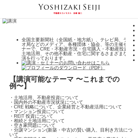
全国主要新聞社（全国紙・地方紙）、テレビ局、ラジ
オ局などのメディア、各種団体・協会、等の主催セミ
ナーで、CRE・不動産市況・住宅購入・不動産投資・
土地活用、その他不動産・住宅に関するさまざまな講
演を行っております。
【講演可能なテーマ 〜これまでの
例〜】
・土地活用、不動産投資について
・国内外の不動産市況状況について
・CRE 戦略について、企業経営と不動産活用について
・マンション投資について
・REIT 投資について
・相続と土地活用について
・空き家問題について
・分譲マンション(新築・中古)の賢い購入、目利き方法につ
いて