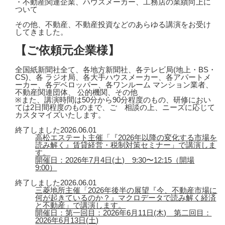
・不動産関連企業、ハウスメーカー、工務店の業績向上に
ついて
その他、不動産、不動産投資などのあらゆる講演をお受け
してきました。
【ご依頼元企業様】
全国紙新聞社全て、各地方新聞社、各テレビ局(地上・BS・
CS)、各 ラジオ局、各大手ハウスメーカー、各アパートメ
ーカー、各デベロッパー、各ワンルーム マンション業者、
不動産関連団体、 公的機関、その他
※また、講演時間は50分から90分程度のもの、研修におい
ては2日間程度のものまで、ご゙相談の上、ニーズに応じて
カスタマイズいたします。
終了しました
2026.06.01
高松エステート主催「『2026年以降の変化する市場を
読み解く』賃貸経営・税制対策セミナー」で講演しま
す。
開催日：2026年7月4日(土) 9:30〜12:15（開場
9:00）
終了しました
2026.06.01
三菱地所主催「2026年後半の展望『今、不動産市場に
何が起きているのか？』マクロデータで読み解く経済
と不動産」で講演します。
開催日：第一回目：2026年6月11日(木) 第二回目：
2026年6月13日(土)