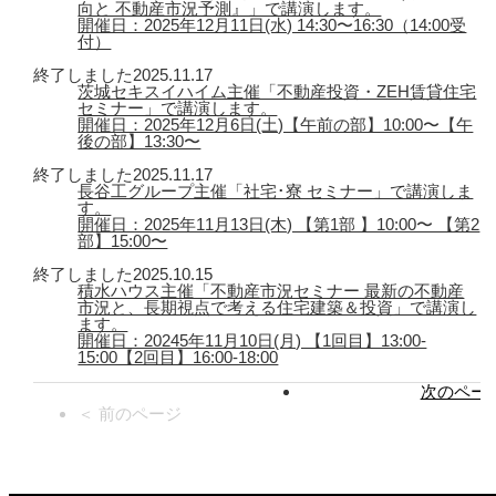
向と 不動産市況予測』」で講演します。
開催日：2025年12月11日(水) 14:30〜16:30（14:00受
付）
終了しました
2025.11.17
茨城セキスイハイム主催「不動産投資・ZEH賃貸住宅
セミナー」で講演します。
開催日：2025年12月6日(土)【午前の部】10:00〜【午
後の部】13:30〜
終了しました
2025.11.17
長谷工グループ主催「社宅･寮 セミナー」で講演しま
す。
開催日：2025年11月13日(木) 【第1部 】10:00〜 【第2
部】15:00〜
終了しました
2025.10.15
積水ハウス主催「不動産市況セミナー 最新の不動産
市況と、長期視点で考える住宅建築＆投資」で講演し
ます。
開催日：20245年11月10日(月) 【1回目】13:00-
15:00【2回目】16:00-18:00
次のページ
＜ 前のページ