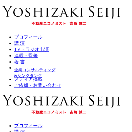
プロフィール
講 演
TV・ラジオ出演
連載・監修
著 書
企業コンサルティング
&シンクタンク
メディア掲載
ご依頼・お問い合わせ
プロフィール
講 演