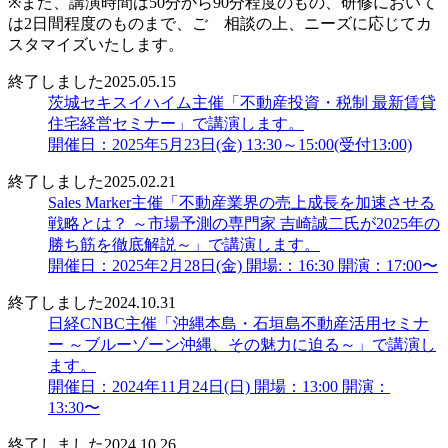
※また、講演時間は50分から90分程度のもの、研修において
は2日間程度のものまで、ご゙相談の上、ニーズに応じてカ
スタマイズいたします。
終了しました
2025.05.15
茨城セキスイハイム主催「不動産投資・税制 最新賃貸
住宅経営セミナー」で講演します。
開催日：2025年5月23日(金) 13:30～15:00(受付13:00)
終了しました
2025.02.21
Sales Marker主催「不動産業界の売上成長を加速させる
戦略とは？ ～市場予測の専門家 吉崎誠二氏が2025年の
勝ち筋を徹底解説～」で講演します。
開催日：2025年2月28日(金) 開場:：16:30 開演：17:00〜
終了しました
2024.10.31
日経CNBC主催「沖縄本島・石垣島不動産活用セミナ
ー ～ブルーゾーン沖縄、その魅力に迫る～」で講演し
ます。
開催日：2024年11月24日(日) 開場：13:00 開演：
13:30〜
終了しました
2024.10.26