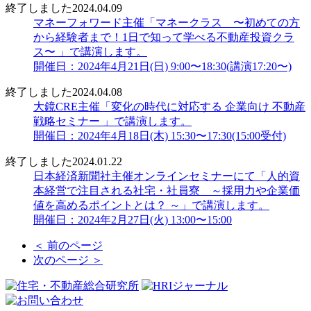
終了しました
2024.04.09
マネーフォワード主催「マネークラス 〜初めての方
から経験者まで！1日で知って学べる不動産投資クラ
ス〜 」で講演します。
開催日：2024年4月21日(日) 9:00〜18:30(講演17:20〜)
終了しました
2024.04.08
大鏡CRE主催「変化の時代に対応する 企業向け 不動産
戦略セミナー 」で講演します。
開催日：2024年4月18日(木) 15:30〜17:30(15:00受付)
終了しました
2024.01.22
日本経済新聞社主催オンラインセミナーにて「人的資
本経営で注目される社宅・社員寮 ～採用力や企業価
値を高めるポイントとは？ ～」で講演します。
開催日：2024年2月27日(火) 13:00〜15:00
＜ 前のページ
次のページ ＞