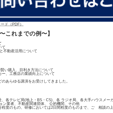
 〜これまでの例〜】
て
いて
営と不動産活用について
の賢い購入、目利き方法について
カー、工務店の業績向上について
どのあらゆる講演をお受けしてきました。
、各テレビ局(地上・BS・CS)、各 ラジオ局、各大手ハウスメ
ョン業者、不動産関連団体、 公的機関、その他
0分程度のもの、研修においては2日間程度のものまで、ご゙相談の