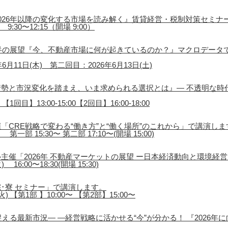
026年以降の変化する市場を読み解く』賃貸経営・税制対策セミナ
9:30〜12:15（開場 9:00）
後半の展望『今、不動産市場に何が起きているのか？』マクロデータ
月11日(木) 第二回目：2026年6月13日(土)
勢と市況変化を踏まえ、いま求められる選択とは』― 不透明な時
1回目】13:00-15:00【2回目】16:00-18:00
「CRE戦略で変わる“働き方”と“働く場所”のこれから」で講演しま
第一部 15:30〜 第二部 17:10〜(開場 15:00)
主催「2026年 不動産マーケットの展望 ー日本経済動向と環境経
16:00〜18:30(開場 15:30)
･寮 セミナー」で講演します。
) 【第1部 】10:00〜 【第2部】15:00〜
える最新市況― ―経営戦略に活かせる“今”が分かる！ 『2026年