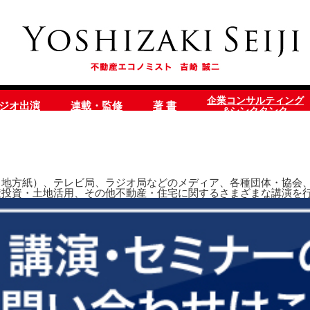
企業コンサルティング
ラジオ出演
連載・監修
著 書
&シンクタンク
地方紙）、テレビ局、ラジオ局などのメディア、各種団体・協会、
産投資・土地活用、その他不動産・住宅に関するさまざまな講演を