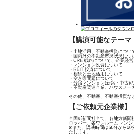
【講演可能なテーマ
・土地活用、不動産投資につい
・国内外の不動産市況状況につ
・CRE 戦略について、企業経
・マンション投資について
・REIT 投資について
・相続と土地活用について
・空き家問題について
・分譲マンション(新築・中古)
・不動産関連企業、ハウスメー
その他、不動産、不動産投資な
【ご依頼元企業様】
全国紙新聞社全て、各地方新聞社
ロッパー、各ワンルーム マンシ
※また、講演時間は50分から9
たします。