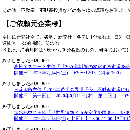
その他、不動産、不動産投資などのあらゆる講演をお受けし
【ご依頼元企業様】
全国紙新聞社全て、各地方新聞社、各テレビ局(地上・BS・
連団体、 公的機関、その他
※また、講演時間は50分から90分程度のもの、研修におい
終了しました
2026.06.01
高松エステート主催「『2026年以降の変化する市場を
開催日：2026年7月4日(土) 9:30〜12:15（開場 9:00）
終了しました
2026.06.01
三菱地所主催「2026年後半の展望『今、不動産市場
開催日：第一回目：2026年6月11日(木) 第二回目：2026
終了しました
2026.06.01
積水ハウス主催「『世界情勢と市況変化を踏まえ、いま
開催日：2026年6月8日(月) 【1回目】13:00-15:00【2回目】16
終了しました
2026.02.02