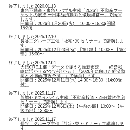
終了しました
2026.01.13
東急不動産・東急リバブル主催「2026年 不動産マー
ケットの展望 ー日本経済動向と環境経営ー」で講演
します。
開催日：2026年1月20日(火) 16:00〜18:30(開場
15:30)
終了しました
2025.12.10
長谷工グループ主催「社宅･寮 セミナー」で講演しま
す。
開催日：2025年12月23日(火) 【第1部 】10:00〜 【第2
部】15:00〜
終了しました
2025.12.04
大鏡CRE主催「データで捉える最新市況― ―経営戦
略に活かせる“今”が分かる！ 『2026年に向けた経済動
向と 不動産市況予測』」で講演します。
開催日：2025年12月11日(水) 14:30〜16:30（14:00受
付）
終了しました
2025.11.17
茨城セキスイハイム主催「不動産投資・ZEH賃貸住宅
セミナー」で講演します。
開催日：2025年12月6日(土)【午前の部】10:00〜【午
後の部】13:30〜
終了しました
2025.11.17
長谷工グループ主催「社宅･寮 セミナー」で講演しま
す。