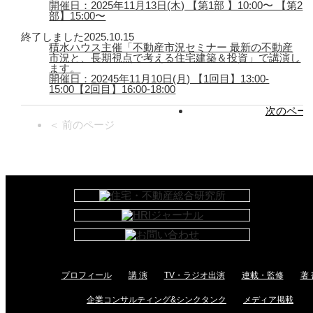
開催日：2025年11月13日(木) 【第1部 】10:00〜 【第2
部】15:00〜
終了しました
2025.10.15
積水ハウス主催「不動産市況セミナー 最新の不動産
市況と、長期視点で考える住宅建築＆投資」で講演し
ます。
開催日：20245年11月10日(月) 【1回目】13:00-
15:00【2回目】16:00-18:00
次のページ
＜ 前のページ
プロフィール
講 演
TV・ラジオ出演
連載・監修
著 
企業コンサルティング&シンクタンク
メディア掲載