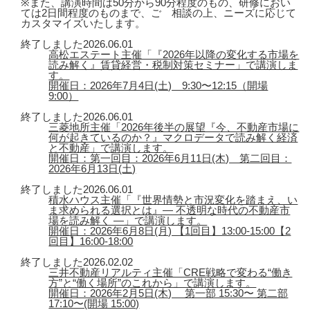
※また、講演時間は50分から90分程度のもの、研修におい
ては2日間程度のものまで、ご゙相談の上、ニーズに応じて
カスタマイズいたします。
終了しました
2026.06.01
高松エステート主催「『2026年以降の変化する市場を
読み解く』賃貸経営・税制対策セミナー」で講演しま
す。
開催日：2026年7月4日(土) 9:30〜12:15（開場
9:00）
終了しました
2026.06.01
三菱地所主催「2026年後半の展望『今、不動産市場に
何が起きているのか？』マクロデータで読み解く経済
と不動産」で講演します。
開催日：第一回目：2026年6月11日(木) 第二回目：
2026年6月13日(土)
終了しました
2026.06.01
積水ハウス主催「『世界情勢と市況変化を踏まえ、い
ま求められる選択とは』― 不透明な時代の不動産市
場を読み解く ―」で講演します。
開催日：2026年6月8日(月) 【1回目】13:00-15:00【2
回目】16:00-18:00
終了しました
2026.02.02
三井不動産リアルティ主催「CRE戦略で変わる“働き
方”と“働く場所”のこれから」で講演します。
開催日：2026年2月5日(木) 第一部 15:30〜 第二部
17:10〜(開場 15:00)