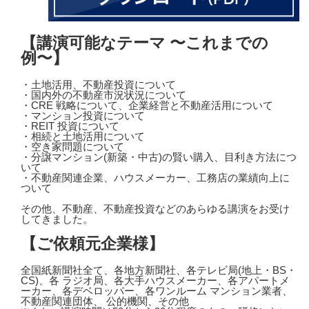
【講演可能なテーマ 〜これまでの
例〜】
・土地活用、不動産投資について
・国内外の不動産市況状況について
・CRE 戦略について、企業経営と不動産活用について
・マンション投資について
・REIT 投資について
・相続と土地活用について
・空き家問題について
・分譲マンション(新築・中古)の賢い購入、目利き方法につ
いて
・不動産関連企業、ハウスメーカー、工務店の業績向上に
ついて
その他、不動産、不動産投資などのあらゆる講演をお受け
してきました。
【ご依頼元企業様】
全国紙新聞社全て、各地方新聞社、各テレビ局(地上・BS・
CS)、各 ラジオ局、各大手ハウスメーカー、各アパートメ
ーカー、各デベロッパー、各ワンルーム マンション業者、
不動産関連団体、 公的機関、その他