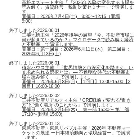
高松エステート主催「『2026年以降の変化する市場を
読み解く』賃貸経営・税制対策セミナー」で講演しま
す。
開催日：2026年7月4日(土) 9:30〜12:15（開場
9:00）
終了しました
2026.06.01
三菱地所主催「2026年後半の展望『今、不動産市場に
何が起きているのか？』マクロデータで読み解く経済
と不動産」で講演します。
開催日：第一回目：2026年6月11日(木) 第二回目：
2026年6月13日(土)
終了しました
2026.06.01
積水ハウス主催「『世界情勢と市況変化を踏まえ、い
ま求められる選択とは』― 不透明な時代の不動産市
場を読み解く ―」で講演します。
開催日：2026年6月8日(月) 【1回目】13:00-15:00【2
回目】16:00-18:00
終了しました
2026.02.02
三井不動産リアルティ主催「CRE戦略で変わる“働き
方”と“働く場所”のこれから」で講演します。
開催日：2026年2月5日(木) 第一部 15:30〜 第二部
17:10〜(開場 15:00)
終了しました
2026.01.13
東急不動産・東急リバブル主催「2026年 不動産マー
ケットの展望 ー日本経済動向と環境経営ー」で講演
します。