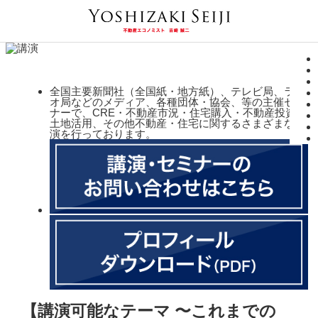
全国主要新聞社（全国紙・地方紙）、テレビ局、ラジ
オ局などのメディア、各種団体・協会、等の主催セミ
ナーで、CRE・不動産市況・住宅購入・不動産投資・
土地活用、その他不動産・住宅に関するさまざまな講
演を行っております。
【講演可能なテーマ 〜これまでの