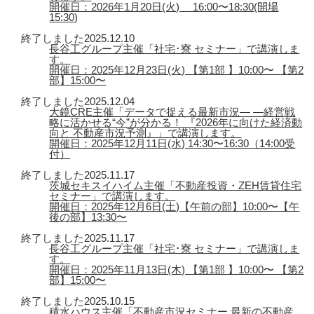
開催日：2026年1月20日(火) 16:00〜18:30(開場
15:30)
終了しました
2025.12.10
長谷工グループ主催「社宅･寮 セミナー」で講演しま
す。
開催日：2025年12月23日(火) 【第1部 】10:00〜 【第2
部】15:00〜
終了しました
2025.12.04
大鏡CRE主催「データで捉える最新市況― ―経営戦
略に活かせる“今”が分かる！ 『2026年に向けた経済動
向と 不動産市況予測』」で講演します。
開催日：2025年12月11日(水) 14:30〜16:30（14:00受
付）
終了しました
2025.11.17
茨城セキスイハイム主催「不動産投資・ZEH賃貸住宅
セミナー」で講演します。
開催日：2025年12月6日(土)【午前の部】10:00〜【午
後の部】13:30〜
終了しました
2025.11.17
長谷工グループ主催「社宅･寮 セミナー」で講演しま
す。
開催日：2025年11月13日(木) 【第1部 】10:00〜 【第2
部】15:00〜
終了しました
2025.10.15
積水ハウス主催「不動産市況セミナー 最新の不動産