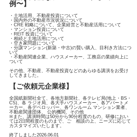
例〜】
・土地活用、不動産投資について
・国内外の不動産市況状況について
・CRE 戦略について、企業経営と不動産活用について
・マンション投資について
・REIT 投資について
・相続と土地活用について
・空き家問題について
・分譲マンション(新築・中古)の賢い購入、目利き方法につ
いて
・不動産関連企業、ハウスメーカー、工務店の業績向上に
ついて
その他、不動産、不動産投資などのあらゆる講演をお受け
してきました。
【ご依頼元企業様】
全国紙新聞社全て、各地方新聞社、各テレビ局(地上・BS・
CS)、各 ラジオ局、各大手ハウスメーカー、各アパートメ
ーカー、各デベロッパー、各ワンルーム マンション業者、
不動産関連団体、 公的機関、その他
※また、講演時間は50分から90分程度のもの、研修におい
ては2日間程度のものまで、ご゙相談の上、ニーズに応じて
カスタマイズいたします。
終了しました
2026.06.01