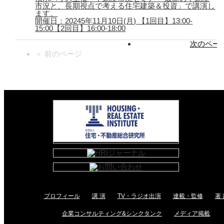
市況と、長期視点で考える住宅建築＆投資」で講演し
ます。
開催日：20245年11月10日(月) 【1回目】13:00-
15:00【2回目】16:00-18:00
次のページ
＜ 前のページ
プロフィール
講 演
TV・ラジオ出演
連載・監修
著 
企業コンサルティング&シンクタンク
メディア掲載