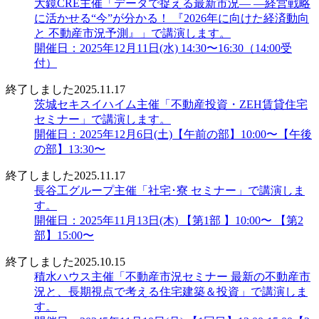
大鏡CRE主催「データで捉える最新市況― ―経営戦略
に活かせる“今”が分かる！ 『2026年に向けた経済動向
と 不動産市況予測』」で講演します。
開催日：2025年12月11日(水) 14:30〜16:30（14:00受
付）
終了しました
2025.11.17
茨城セキスイハイム主催「不動産投資・ZEH賃貸住宅
セミナー」で講演します。
開催日：2025年12月6日(土)【午前の部】10:00〜【午後
の部】13:30〜
終了しました
2025.11.17
長谷工グループ主催「社宅･寮 セミナー」で講演しま
す。
開催日：2025年11月13日(木) 【第1部 】10:00〜 【第2
部】15:00〜
終了しました
2025.10.15
積水ハウス主催「不動産市況セミナー 最新の不動産市
況と、長期視点で考える住宅建築＆投資」で講演しま
す。