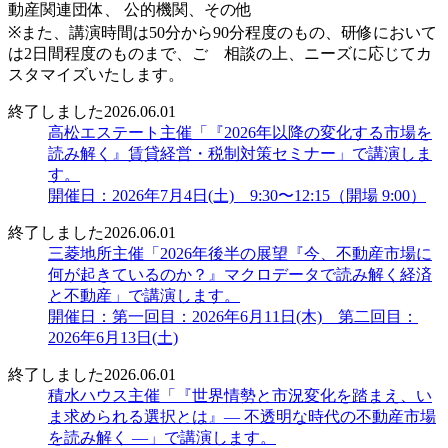
動産関連団体、 公的機関、その他
※また、講演時間は50分から90分程度のもの、研修において
は2日間程度のものまで、ご゙相談の上、ニーズに応じてカ
スタマイズいたします。
終了しました
2026.06.01
高松エステート主催「『2026年以降の変化する市場を
読み解く』賃貸経営・税制対策セミナー」で講演しま
す。
開催日：2026年7月4日(土) 9:30〜12:15（開場 9:00）
終了しました
2026.06.01
三菱地所主催「2026年後半の展望『今、不動産市場に
何が起きているのか？』マクロデータで読み解く経済
と不動産」で講演します。
開催日：第一回目：2026年6月11日(木) 第二回目：
2026年6月13日(土)
終了しました
2026.06.01
積水ハウス主催「『世界情勢と市況変化を踏まえ、い
ま求められる選択とは』― 不透明な時代の不動産市場
を読み解く ―」で講演します。