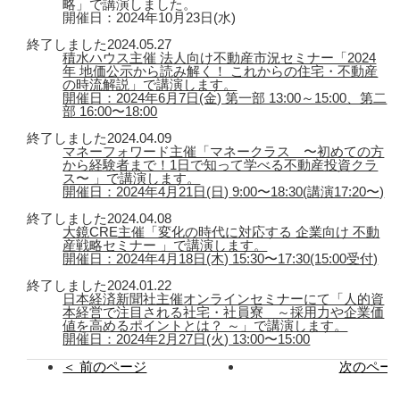
略」で講演しました。
開催日：2024年10月23日(水)
終了しました
2024.05.27
積水ハウス主催 法人向け不動産市況セミナー「2024
年 地価公示から読み解く！ これからの住宅・不動産
の時流解説」で講演します。
開催日：2024年6月7日(金) 第一部 13:00～15:00、第二
部 16:00〜18:00
終了しました
2024.04.09
マネーフォワード主催「マネークラス 〜初めての方
から経験者まで！1日で知って学べる不動産投資クラ
ス〜 」で講演します。
開催日：2024年4月21日(日) 9:00〜18:30(講演17:20〜)
終了しました
2024.04.08
大鏡CRE主催「変化の時代に対応する 企業向け 不動
産戦略セミナー 」で講演します。
開催日：2024年4月18日(木) 15:30〜17:30(15:00受付)
終了しました
2024.01.22
日本経済新聞社主催オンラインセミナーにて「人的資
本経営で注目される社宅・社員寮 ～採用力や企業価
値を高めるポイントとは？ ～」で講演します。
開催日：2024年2月27日(火) 13:00〜15:00
＜ 前のページ
次のページ