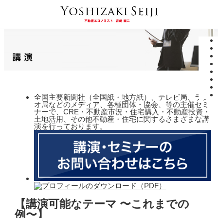
全国主要新聞社（全国紙・地方紙）、テレビ局、ラジ
オ局などのメディア、各種団体・協会、等の主催セミ
ナーで、CRE・不動産市況・住宅購入・不動産投資・
土地活用、その他不動産・住宅に関するさまざまな講
演を行っております。
【講演可能なテーマ 〜これまでの
例〜】