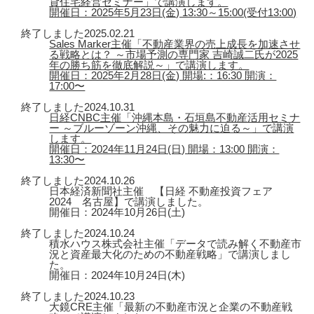
貸住宅経営セミナー」で講演します。
開催日：2025年5月23日(金) 13:30～15:00(受付13:00)
終了しました
2025.02.21
Sales Marker主催「不動産業界の売上成長を加速させ
る戦略とは？ ～市場予測の専門家 吉崎誠二氏が2025
年の勝ち筋を徹底解説～」で講演します。
開催日：2025年2月28日(金) 開場:：16:30 開演：
17:00〜
終了しました
2024.10.31
日経CNBC主催「沖縄本島・石垣島不動産活用セミナ
ー ～ブルーゾーン沖縄、その魅力に迫る～」で講演
します。
開催日：2024年11月24日(日) 開場：13:00 開演：
13:30〜
終了しました
2024.10.26
日本経済新聞社主催 【日経 不動産投資フェア
2024 名古屋】で講演しました。
開催日：2024年10月26日(土)
終了しました
2024.10.24
積水ハウス株式会社主催「データで読み解く不動産市
況と資産最大化のための不動産戦略」で講演しまし
た。
開催日：2024年10月24日(木)
終了しました
2024.10.23
大鏡CRE主催「最新の不動産市況と企業の不動産戦