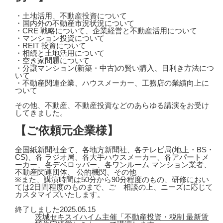
・土地活用、不動産投資について
・国内外の不動産市況状況について
・CRE 戦略について、企業経営と不動産活用について
・マンション投資について
・REIT 投資について
・相続と土地活用について
・空き家問題について
・分譲マンション(新築・中古)の賢い購入、目利き方法につ
いて
・不動産関連企業、ハウスメーカー、工務店の業績向上に
ついて
その他、不動産、不動産投資などのあらゆる講演をお受け
してきました。
【ご依頼元企業様】
全国紙新聞社全て、各地方新聞社、各テレビ局(地上・BS・
CS)、各 ラジオ局、各大手ハウスメーカー、各アパートメ
ーカー、各デベロッパー、各ワンルーム マンション業者、
不動産関連団体、 公的機関、その他
※また、講演時間は50分から90分程度のもの、研修におい
ては2日間程度のものまで、ご゙相談の上、ニーズに応じて
カスタマイズいたします。
終了しました
2025.05.15
茨城セキスイハイム主催「不動産投資・税制 最新賃