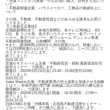
・分譲マンション(新築・中古)の賢い購入、目利き方法につ
いて
・不動産関連企業、ハウスメーカー、工務店の業績向上に
ついて
その他、不動産、不動産投資などのあらゆる講演をお受け
してきました。
【ご依頼元企業様】
全国紙新聞社全て、各地方新聞社、各テレビ局(地上・BS・
CS)、各 ラジオ局、各大手ハウスメーカー、各アパートメ
ーカー、各デベロッパー、各ワンルーム マンション業者、
不動産関連団体、 公的機関、その他
※また、講演時間は50分から90分程度のもの、研修におい
ては2日間程度のものまで、ご゙相談の上、ニーズに応じて
カスタマイズいたします。
終了しました
2025.05.15
茨城セキスイハイム主催「不動産投資・税制 最新賃貸住宅
経営セミナー」で講演します。
開催日：2025年5月23日(金) 13:30～15:00(受付13:00)
終了しました
2025.02.21
Sales Marker主催「不動産業界の売上成長を加速させる戦略
とは？ ～市場予測の専門家 吉崎誠二氏が2025年の勝ち筋を
徹底解説～」で講演します。
開催日：2025年2月28日(金) 開場:：16:30 開演：17:00〜
終了しました
2024.10.31
日経CNBC主催「沖縄本島・石垣島不動産活用セミナー ～
ブルーゾーン沖縄、その魅力に迫る～」で講演します。