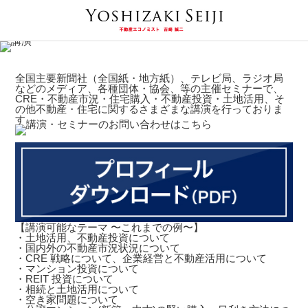
全国主要新聞社（全国紙・地方紙）、テレビ局、ラジオ局
などのメディア、各種団体・協会、等の主催セミナーで、
CRE・不動産市況・住宅購入・不動産投資・土地活用、そ
の他不動産・住宅に関するさまざまな講演を行っておりま
す。
【講演可能なテーマ 〜これまでの例〜】
・土地活用、不動産投資について
・国内外の不動産市況状況について
・CRE 戦略について、企業経営と不動産活用について
・マンション投資について
・REIT 投資について
・相続と土地活用について
・空き家問題について