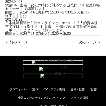
2024.04.08
大鏡CRE主催「変化の時代に対応する 企業向け 不動産戦略
セミナー 」で講演します。
開催日：2024年4月18日(木) 15:30〜17:30(15:00受付)
終了しました
2024.01.22
日本経済新聞社主催オンラインセミナーにて「人的資本経
営で注目される社宅・社員寮 ～採用力や企業価値を高め
るポイントとは？ ～」で講演します。
開催日：2024年2月27日(火) 13:00〜15:00
＜ 前のページ
次のページ ＞
プロフィール
講 演
TV・ラジオ出演
連載・監修
著 書
企業コンサルティング&シンクタンク
メディア掲載