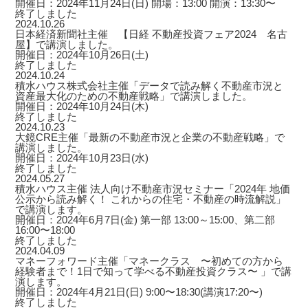
開催日：2024年11月24日(日) 開場：13:00 開演：13:30〜
終了しました
2024.10.26
日本経済新聞社主催 【日経 不動産投資フェア2024 名古
屋】で講演しました。
開催日：2024年10月26日(土)
終了しました
2024.10.24
積水ハウス株式会社主催「データで読み解く不動産市況と
資産最大化のための不動産戦略」で講演しました。
開催日：2024年10月24日(木)
終了しました
2024.10.23
大鏡CRE主催「最新の不動産市況と企業の不動産戦略」で
講演しました。
開催日：2024年10月23日(水)
終了しました
2024.05.27
積水ハウス主催 法人向け不動産市況セミナー「2024年 地価
公示から読み解く！ これからの住宅・不動産の時流解説」
で講演します。
開催日：2024年6月7日(金) 第一部 13:00～15:00、第二部
16:00〜18:00
終了しました
2024.04.09
マネーフォワード主催「マネークラス 〜初めての方から
経験者まで！1日で知って学べる不動産投資クラス〜 」で講
演します。
開催日：2024年4月21日(日) 9:00〜18:30(講演17:20〜)
終了しました