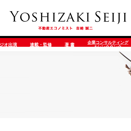
企業コンサルティング
ラジオ出演
連載・監修
著 書
&シンクタンク