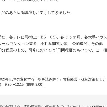
などのあらゆる講演をお受けしてきました。
社、各テレビ局(地上・BS・CS)、各 ラジオ局、各大手ハウ
ーム マンション業者、不動産関連団体、 公的機関、その他
90分程度のもの、研修においては2日間程度のものまで、ご゙
2026年以降の変化する市場を読み解く』賃貸経営・税制対策セミ
9:30〜12:15（開場 9:00）
年後半の展望『今、不動産市場に何が起きているのか？』マクロデー