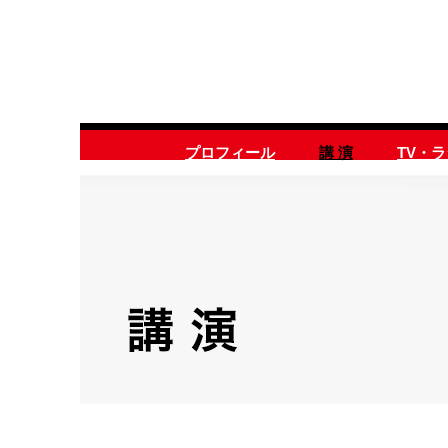
プロフィール
講 演
TV・